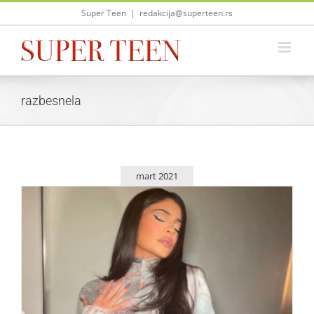
Skip
Super Teen
|
redakcija@superteen.rs
to
content
razbesnela
mart 2021
Kylie Jenner razbesnela Instagram svojom modnom
kolekcijom!
Zvezde