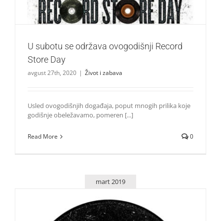
U subotu se održava ovogodišnji Record
Store Day
avgust 27th, 2020
|
Život i zabava
Usled ovogodišnjih događaja, poput mnogih prilika koje
godišnje obeležavamo, pomeren [...]
Read More
0
mart 2019