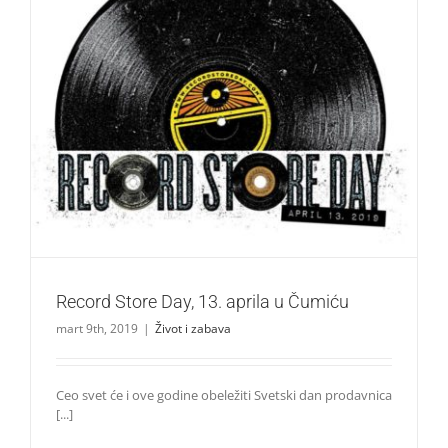
Record Store Day, 13. aprila u Čumiću
Život i zabava
Record Store Day, 13. aprila u Čumiću
mart 9th, 2019
|
Život i zabava
Ceo svet će i ove godine obeležiti Svetski dan prodavnica
[...]