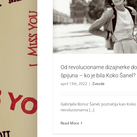
Od revolucionarne dizajnerke do nacističkog
bila Koko Šanel?
Zvezde
Od revolucionarne dizajnerke do
špijuna – ko je bila Koko Šanel?
april 13th, 2022
|
Zvezde
Gabrijela Bonur Šanel, poznatija kao Koko Š
revolucionarna [...]
Read More