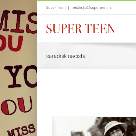
Skip
Super Teen
|
redakcija@superteen.rs
to
content
saradnik nacista