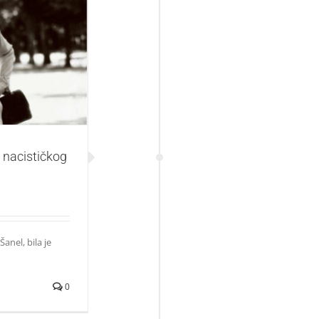
 špijuna – ko je
 nacističkog
anel, bila je
0