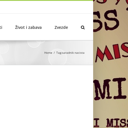
ti
Život i zabava
Zvezde
Home
Tag:
saradnik nacista