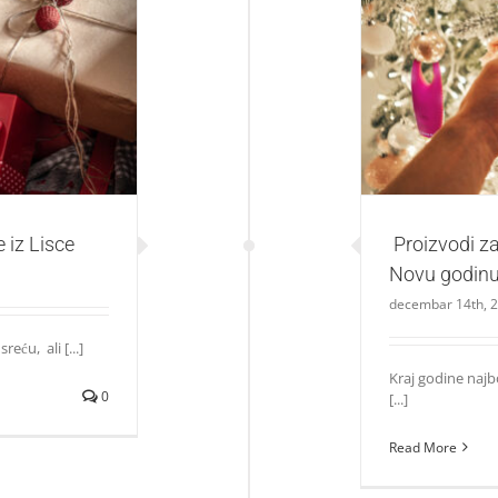
z Lisce
Proizvodi za 
 iz Lisce
Proizvodi za
Novu godin
decembar 14th, 
ću, ali [...]
Kraj godine najb
0
[...]
Read More