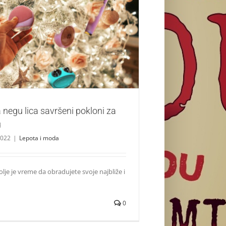
negu lica savršeni pokloni za Novu godinu
Lepota i moda
 negu lica savršeni pokloni za
u
2022
|
Lepota i moda
olje je vreme da obradujete svoje najbliže i
0