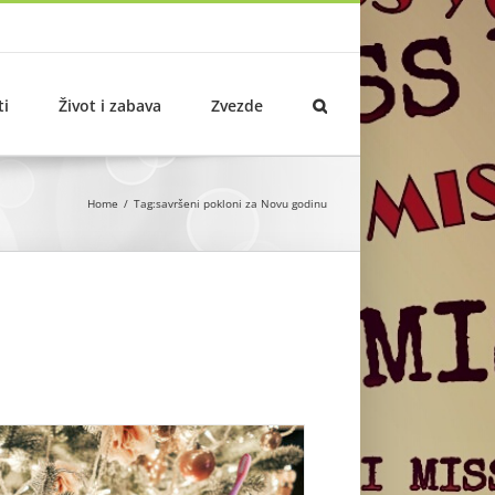
ti
Život i zabava
Zvezde
Home
Tag:
savršeni pokloni za Novu godinu