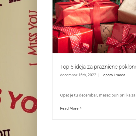
Top 5 ideja za praznične poklone i
Lepota i moda
Top 5 ideja za praznične poklone
decembar 16th, 2022
|
Lepota i moda
Opet je tu decembar, mesec pun prilika za sre
Read More