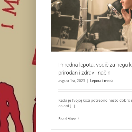
Prirodna lepota: vodič za negu kože na pri
način
Lepota i moda
Prirodna lepota: vodič za negu 
prirodan i zdrav i način
avgust 1st, 2023
|
Lepota i moda
Kada je tvojoj koži potrebno nešto dobro 
osloni [...]
Read More