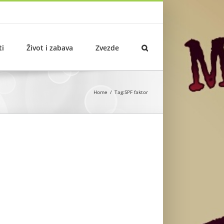
ti
Život i zabava
Zvezde
Home
Tag:
SPF faktor