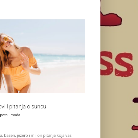
tuelni mitovi i pitanja o suncu
Lepota i moda
vi i pitanja o suncu
pota i moda
a, bazen, jezero i milion pitanja koja vas