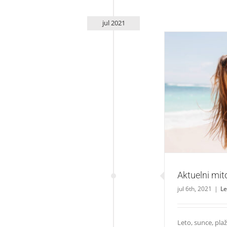
jul 2021
Ak
Aktuelni mito
jul 6th, 2021
|
Le
Leto, sunce, plaž