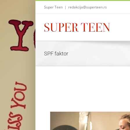
Skip
Super Teen
|
redakcija@superteen.rs
to
content
SPF faktor