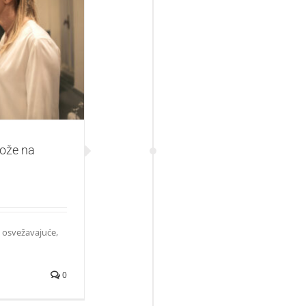
rodan i zdrav i
kože na
i osvežavajuće,
0