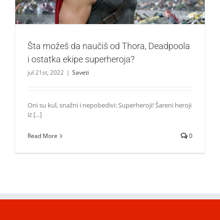
Šta možeš da naučiš od Thora, Deadpoola
i ostatka ekipe superheroja?
jul 21st, 2022
|
Saveti
Oni su kul, snažni i nepobedivi: Superheroji! Šareni heroji
iz [...]
Read More
0