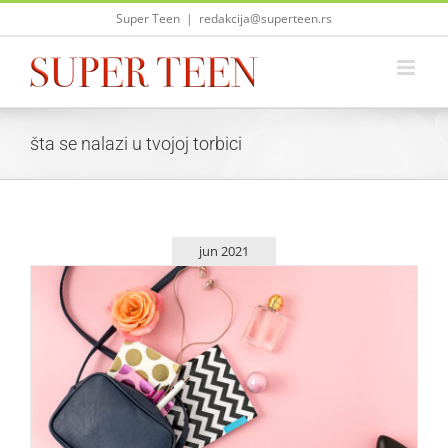
Skip
Super Teen
|
redakcija@superteen.rs
to
content
šta se nalazi u tvojoj torbici
jun 2021
Šta sve treba da bude u tvojoj torbici?
Saveti