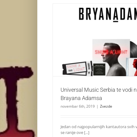
Universal Music Serbia te vodi na koncer
Zvezde
Universal Music Serbia te vodi 
Brayana Adamsa
novembar 6th, 2019
|
Zvezde
Jedan od najpopularnijih kantautora svih
se ranije ove [...]