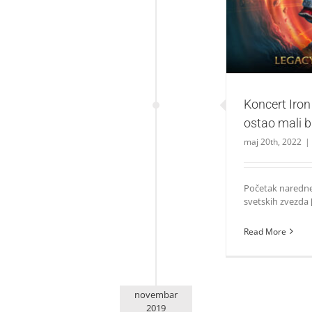
Koncert Iron
ostao mali b
maj 20th, 2022
|
Početak naredne 
svetskih zvezda [.
Read More
novembar
2019