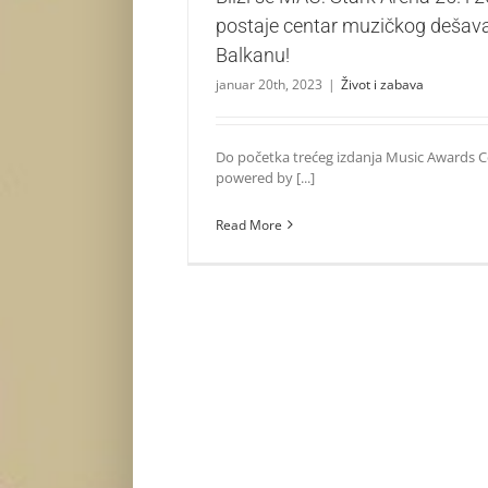
postaje centar muzičkog dešav
Balkanu!
januar 20th, 2023
|
Život i zabava
Do početka trećeg izdanja Music Awards
powered by [...]
Read More