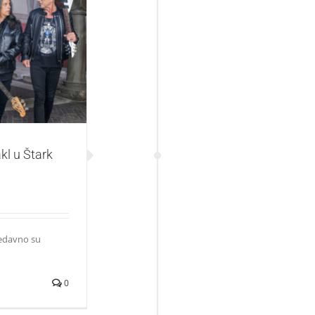
areni 25.juna!
l u Štark
nedavno su
0