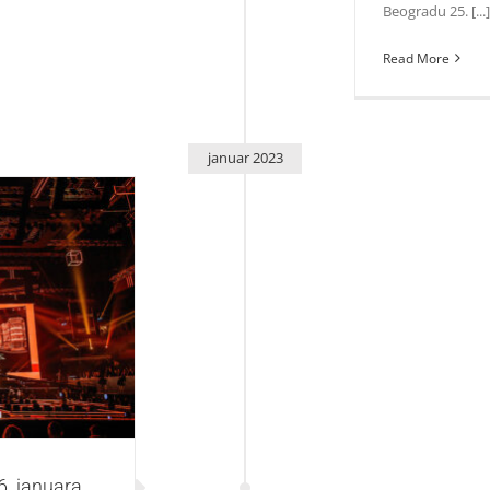
Beogradu 25. [...]
Read More
januar 2023
a postaje centar
nu!
6. januara