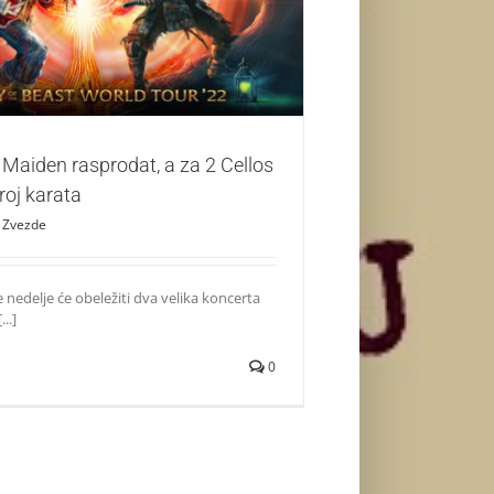
karata
Zvezde
 Maiden rasprodat, a za 2 Cellos
roj karata
Zvezde
nedelje će obeležiti dva velika koncerta
..]
0