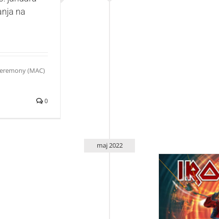
anja na
 Ceremony (MAC)
0
maj 2022
Koncert Iron Mai