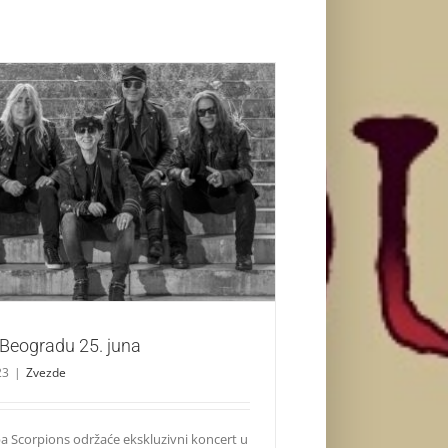
corpions u Beogradu 25. juna
Zvezde
 Beogradu 25. juna
23
|
Zvezde
a Scorpions održaće ekskluzivni koncert u