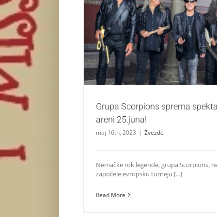
Grupa Scorpions sprema spektakl u Štark 
Zvezde
Grupa Scorpions sprema spektak
areni 25.juna!
maj 16th, 2023
|
Zvezde
Nemačke rok legende, grupa Scorpions, 
započele evropsku turneju [...]
Read More