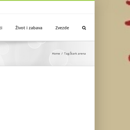
ti
Život i zabava
Zvezde
Home
Tag:
Štark arena