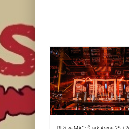
Bliži se MAC: Štark Arena 25. i 26. januar
muzičkog dešavanja na Balka
Život i zabava
Bliži se MAC: Štark Arena 25. i 2