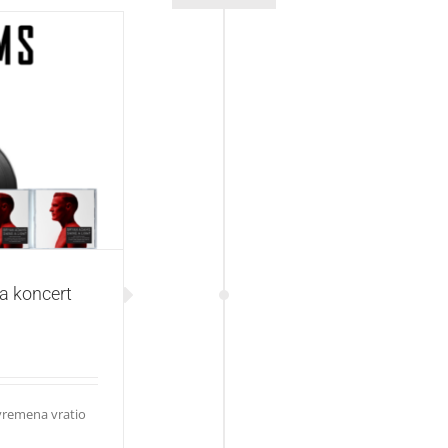
t Brayana Adamsa
na koncert
 vremena vratio