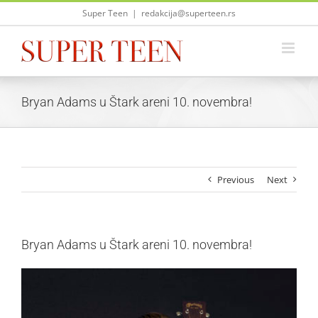
Skip
Super Teen
|
redakcija@superteen.rs
to
content
Bryan Adams u Štark areni 10. novembra!
Previous
Next
Bryan Adams u Štark areni 10. novembra!