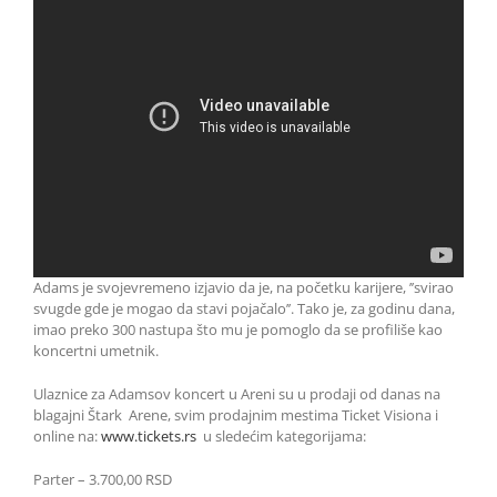
Adams je svojevremeno izjavio da je, na početku karijere, ’’svirao
svugde gde je mogao da stavi pojačalo’’. Tako je, za godinu dana,
imao preko 300 nastupa što mu je pomoglo da se profiliše kao
koncertni umetnik.
Ulaznice za Adamsov koncert u Areni su u prodaji od danas na
blagajni Štark Arene, svim prodajnim mestima Ticket Visiona i
online na:
www.tickets.rs
u sledećim kategorijama:
Parter – 3.700,00 RSD