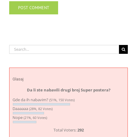
Search
for:
Glasaj
Da li ste nabavili drugi broj Super postera?
Gde da ih nabavim?
(51%, 150 Votes)
Daaaaaa
(28%, 82 Votes)
Nope
(21%, 60 Votes)
Total Voters:
292