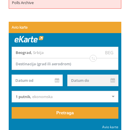
Polls Archive
Avio karte
BEG
Beograd
,
Srbija
Destinacija (grad ili aerodrom)
Datum od
Datum do
1 putnik
,
ekonomska
Pretraga
Avio karte