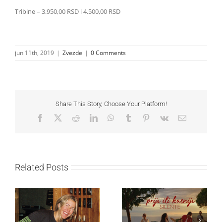
Tribine – 3.950,00 RSD i 4.500,00 RSD
jun 11th, 2019
|
Zvezde
|
0 Comments
Share This Story, Choose Your Platform!
Facebook
X
Reddit
LinkedIn
WhatsApp
Tumblr
Pinterest
Vk
Email
Related Posts
Ellie Goulding otkriva