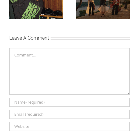
Silente objavio novi
nežniju stranu novim
singl “Prije ili kasnije”
singlom „4 Seasons“
Leave A Comment
Comment