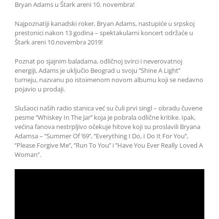
Bryan Adams u Štark areni 10. novembra!
Najpoznatiji kanadski roker, Bryan Adams, nastupiće u srpskoj
prestonici nakon 13 godina – spektakularni koncert održaće u
Štark areni 10.novembra 2019!
Poznat po sjajnim baladama, odličnoj svirci i neverovatnoj
energiji, Adams je uključio Beograd u svoju ’’Shine A Light’’
turneju, nazvanu po istoimenom novom albumu koji se nedavno
pojavio u prodaji.
Slušaoci naših radio stanica već su čuli prvi singl – obradu čuvene
pesme ’’Whiskey In The Jar’’ koja je pobrala odlične kritike. Ipak,
većina fanova nestrpljivo očekuje hitove koji su proslavili Bryana
Adamsa – ’’Summer Of ’69’’, ’’Everything I Do, I Do It For You’’,
’’Please Forgive Me’’, ’’Run To You’’ i ’’Have You Ever Really Loved A
Woman’’.