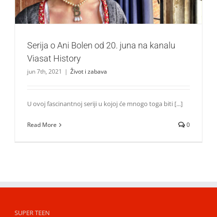
Serija o Ani Bolen od 20. juna na kanalu
Viasat History
jun 7th, 2021
|
Život i zabava
U ovoj fascinantnoj seriji u kojoj će mnogo toga biti [...]
Read More
0
SUPER TEEN