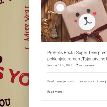
ProPolis Book i Super Teen predstavljaju i 
„Tajanstvene lutke“
Život i zabava
ProPolis Book i Super Teen preds
poklanjaju roman „Tajanstvene l
februar 17th, 2021
|
Život i zabava
Pred vama je novi roman za sve koji veruju 
Read More