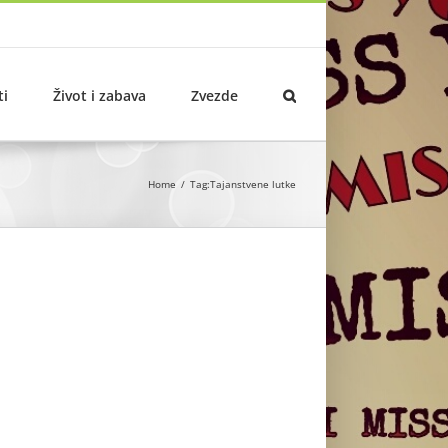
ti
Život i zabava
Zvezde
Home
Tag:
Tajanstvene lutke