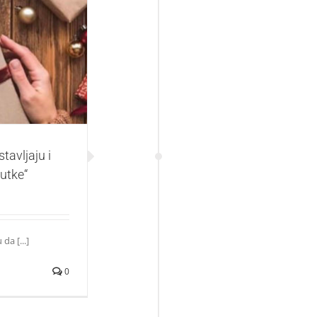
poklanjaju roman
tavljaju i
utke“
da [...]
0