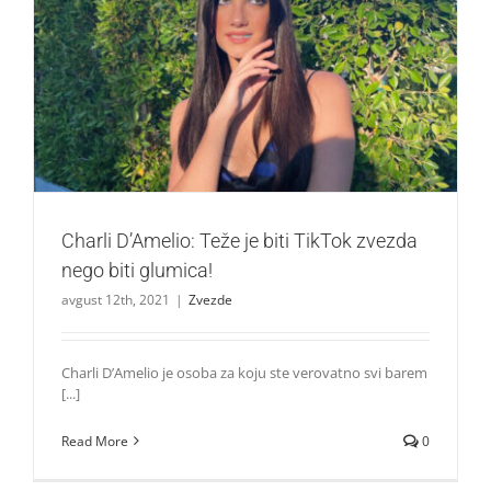
Charli D’Amelio: Teže je biti TikTok zvezda nego biti
glumica!
Zvezde
Charli D’Amelio: Teže je biti TikTok zvezda
nego biti glumica!
avgust 12th, 2021
|
Zvezde
Charli D’Amelio je osoba za koju ste verovatno svi barem
[...]
Read More
0