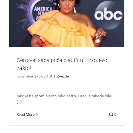
Ceo svet sada priča o autfitu Lizzo, evo i zašto!
Zvezde
Ceo svet sada priča o autfitu Lizzo, evo i
zašto!
novembar 27th, 2019
|
Zvezde
Iako je ne spominjemo tako često, Lizzo je takođe bila
[...]
Read More
0