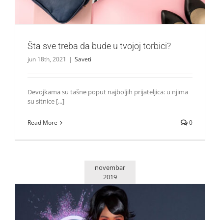
Šta sve treba da bude u tvojoj torbici?
jun 18th, 2021
|
Saveti
Devojkama su tašne poput najboljih prijateljica: u njima
su sitnice [...]
Read More
0
novembar
2019