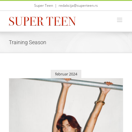
Skip
Super Teen
|
redakcija@superteen.rs
to
content
Training Season
februar 2024
Sezona treninga počinje sa Dua Lipom
Zvezde