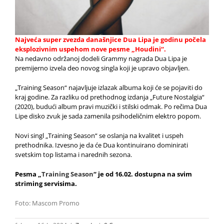
Najveća super zvezda današnjice
Dua Lipa
je godinu počela
eksplozivnim uspehom nove pesme „Houdini“.
Na nedavno održanoj dodeli Grammy nagrada Dua Lipa je
premijerno izvela deo novog singla koji je upravo objavljen.
„Training Season“ najavljuje izlazak albuma koji će se pojaviti do
kraj godine. Za razliku od prethodnog izdanja „Future Nostalgia“
(2020), budući album pravi muzički i stilski odmak. Po rečima Dua
Lipe disko zvuk je sada zamenila psihodeličnim elektro popom.
Novi singl „Training Season“ se oslanja na kvalitet i uspeh
prethodnika. Izvesno je da će Dua kontinuirano dominirati
svetskim top listama i narednih sezona.
Pesma „
Training Season
“ je od 16.02. dostupna na svim
striming servisima.
Foto: Mascom Promo