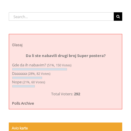
Search
for:
Glasaj
Da li ste nabavili drugi broj Super postera?
Gde da ih nabavim?
(51%, 150 Votes)
Daaaaaa
(28%, 82 Votes)
Nope
(21%, 60 Votes)
Total Voters:
292
Polls Archive
Avio karte