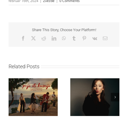
februar 16th, 2024
|
Zvezde
|
0 Comments
Share This Story, Choose Your Platform!
Facebook
X
Reddit
LinkedIn
WhatsApp
Tumblr
Pinterest
Vk
Email
Related Posts
Ariana Grande objavila
Silente objavio novi
osmi studijski album
singl “Prije ili kasnije”
„petal“