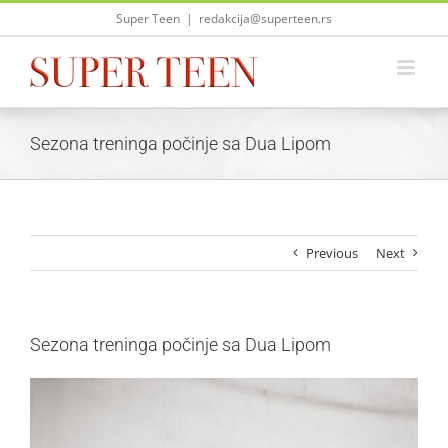
Skip
Super Teen
|
redakcija@superteen.rs
to
content
Sezona treninga počinje sa Dua Lipom
Previous
Next
Sezona treninga počinje sa Dua Lipom