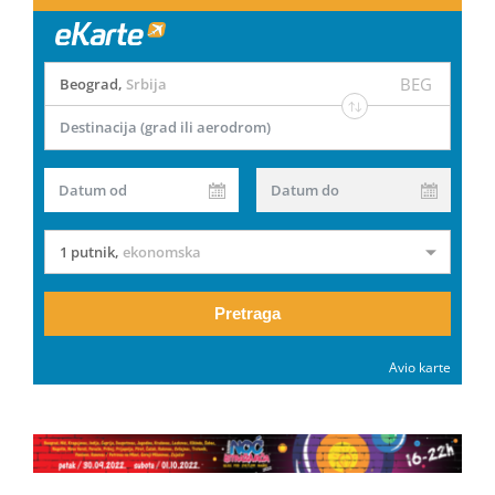
BEG
Beograd
,
Srbija
Destinacija (grad ili aerodrom)
Datum od
Datum do
1 putnik
,
ekonomska
Pretraga
Avio karte