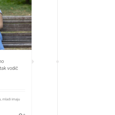
zgovaraj sa
u „Sve je OK“
no
tak vodič
, mladi imaju