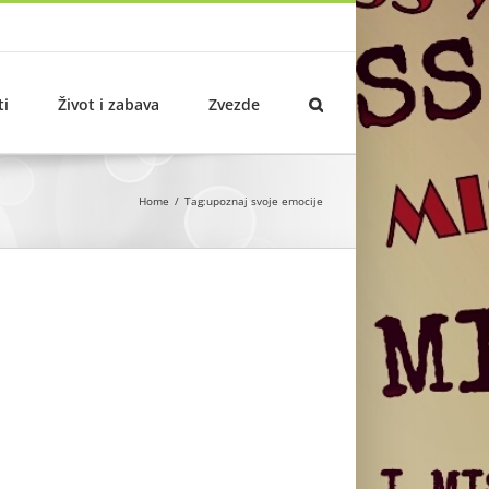
ti
Život i zabava
Zvezde
Home
Tag:
upoznaj svoje emocije