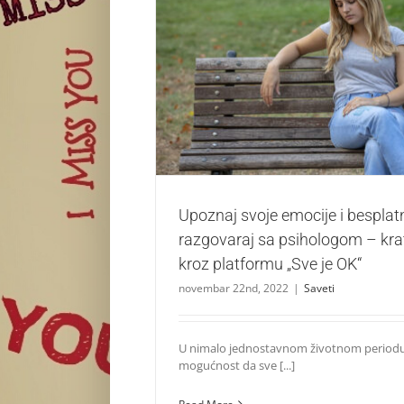
Upoznaj svoje emocije i besplatno ra
psihologom – kratak vodič kroz platform
Saveti
Upoznaj svoje emocije i besplat
razgovaraj sa psihologom – kra
kroz platformu „Sve je OK“
novembar 22nd, 2022
|
Saveti
U nimalo jednostavnom životnom periodu
mogućnost da sve [...]