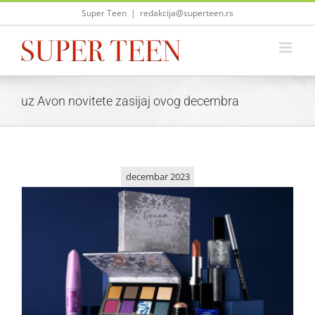
Skip
Super Teen
|
redakcija@superteen.rs
to
content
uz Avon novitete zasijaj ovog decembra
decembar 2023
Uz Avon novitete zasijaj ovog decembra!
Lepota i moda