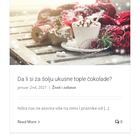
Da li si za šolju ukusne tople čokolade?
Život i zabava
Da li si za šolju ukusne tople čokolade?
januar 2nd, 2021
|
Život i zabava
Ništa nas ne asocira više na zimu i praznike od [...]
Read More
0