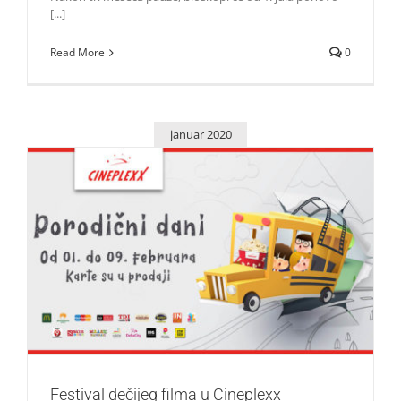
[...]
Read More
0
januar 2020
Festival dečijeg filma u Cineplexx bioskopima
Život i zabava
Festival dečijeg filma u Cineplexx