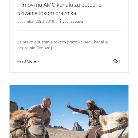
Filmovi na AMC kanalu za potpuno
uživanje tokom praznika
decembar 23rd, 2019
|
Život i zabava
Za pravo opuštanje tokom praznika, AMC kanal je
pripremio filmove [...]
Read More
1
Novi Džumandži ponovno ruši rekorde!
Život i zabava