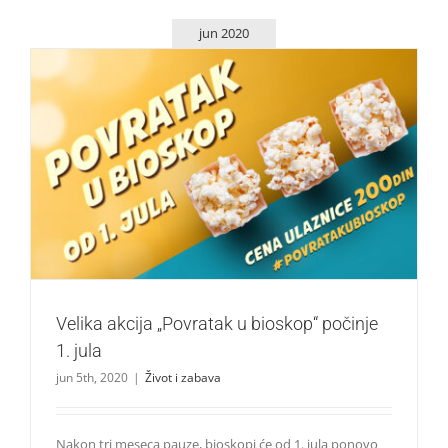
jun 2020
Velika akcija „Povratak u bioskop“ počinje 1. jula
Život i zabava
Velika akcija „Povratak u bioskop“ počinje
1. jula
jun 5th, 2020
|
Život i zabava
Nakon tri meseca pauze, bioskopi će od 1. jula ponovo