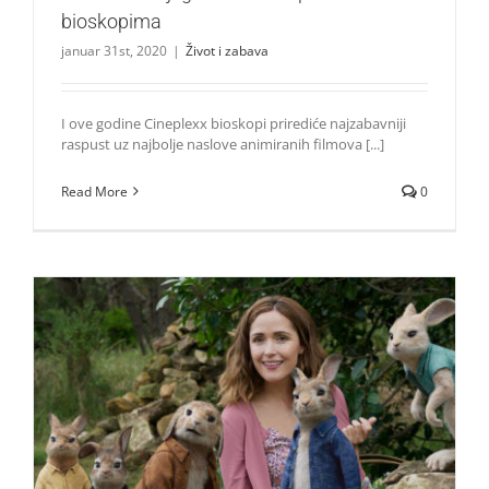
bioskopima
januar 31st, 2020
|
Život i zabava
I ove godine Cineplexx bioskopi prirediće najzabavniji
raspust uz najbolje naslove animiranih filmova [...]
Read More
0
Pogledajte novi trejler filma Zec Petar: Skok u avanturu!
Život i zabava