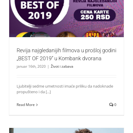
Revija najgledanijih filmova u prošloj godini „BEST OF
2019“ u Kombank dvorana
Život i zabava
Revija najgledanijih filmova u prošloj godini
„BEST OF 2019“ u Kombank dvorana
januar 16th, 2020
|
Život i zabava
Ljubitelji sedme umetnosti imaće priliku da nadoknade
propušteno i da [...]
Read More
0