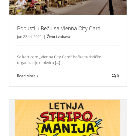
Popusti u Beču sa Vienna City Card
jun 22nd, 2021
|
Život i zabava
Sa karticom „Vienna City Card“ bečke turističke
organizacije u okviru [...]
Read More
0
LETNJA STRIPOMANIJA Čarobne knjige od 25. juna do 3.