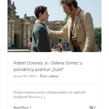
Robert Downey Jr. i Selena Gomez u porodičnoj avanturi
„Dulitl“
Život i zabava
Robert Downey Jr. i Selena Gomez u
porodičnoj avanturi „Dulitl“
januar 9th, 2020
|
Život i zabava
Robert Downey Junior oživljava jedan od najdražih
književnih likova u [...]
Read More
0