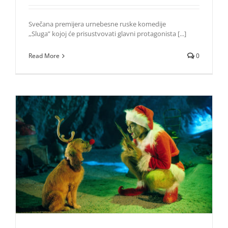
Svečana premijera urnebesne ruske komedije
,,Sluga” kojoj će prisustvovati glavni protagonista [...]
Read More
0
Filmovi na AMC kanalu za potpuno uživanje tokom
praznika
Život i zabava