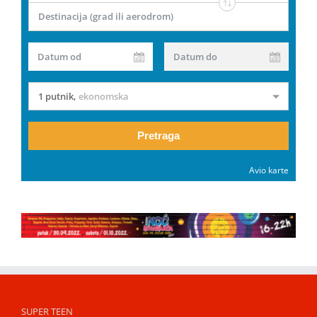
Destinacija (grad ili aerodrom)
Datum od
Datum do
1 putnik
,
ekonomska
Pretraga
Avio karte
SUPER TEEN