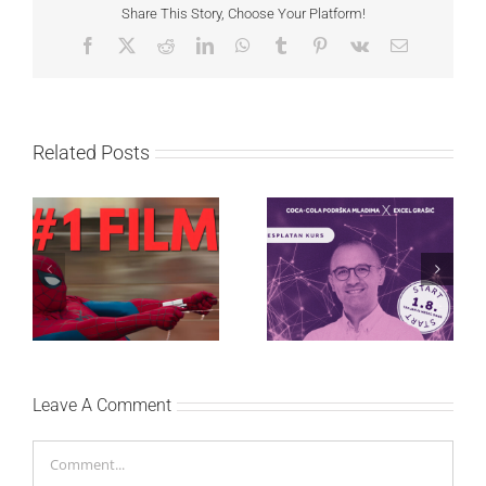
Share This Story, Choose Your Platform!
Facebook
X
Reddit
LinkedIn
WhatsApp
Tumblr
Pinterest
Vk
Email
Related Posts
Najuspešnije otvaranje
Priključi se besplatnoj
studijskog filma u Srbiji:
regionalnoj AI edukaciji
Spajdermen: Novi dan
i nauči kako da
oborio rekord već prvog
veštačku inteligenciju
vikenda
primeniš u praksi
Leave A Comment
Comment