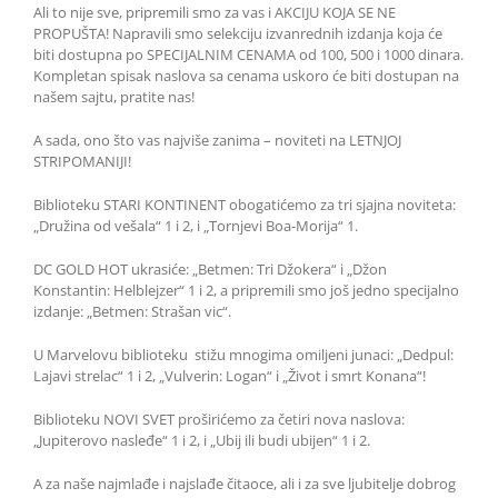
Ali to nije sve, pripremili smo za vas i AKCIJU KOJA SE NE
PROPUŠTA! Napravili smo selekciju izvanrednih izdanja koja će
biti dostupna po SPECIJALNIM CENAMA od 100, 500 i 1000 dinara.
Kompletan spisak naslova sa cenama uskoro će biti dostupan na
našem sajtu, pratite nas!
A sada, ono što vas najviše zanima – noviteti na LETNJOJ
STRIPOMANIJI!
Biblioteku STARI KONTINENT obogatićemo za tri sjajna noviteta:
„Družina od vešala“ 1 i 2, i „Tornjevi Boa-Morija“ 1.
DC GOLD HOT ukrasiće: „Betmen: Tri Džokera“ i „Džon
Konstantin: Helblejzer“ 1 i 2, a pripremili smo još jedno specijalno
izdanje: „Betmen: Strašan vic“.
U Marvelovu biblioteku stižu mnogima omiljeni junaci: „Dedpul:
Lajavi strelac“ 1 i 2, „Vulverin: Logan“ i „Život i smrt Konana“!
Biblioteku NOVI SVET proširićemo za četiri nova naslova:
„Jupiterovo nasleđe“ 1 i 2, i „Ubij ili budi ubijen“ 1 i 2.
A za naše najmlađe i najslađe čitaoce, ali i za sve ljubitelje dobrog