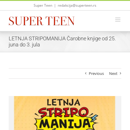
Skip
Super Teen
|
redakcija@superteen.rs
to
content
LETNJA STRIPOMANIJA Čarobne knjige od 25.
juna do 3. jula
Previous
Next
View
Larger
Image