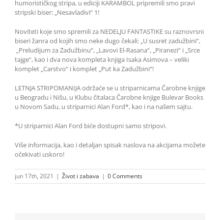
humorističkog stripa, u ediciji KARAMBOL pripremili smo pravi
stripski biser: „Nesavladivi“ 1!
Noviteti koje smo spremili za NEDELJU FANTASTIKE su raznovrsni
biseri žanra od kojih smo neke dugo čekali: „U susret zadužbini“,
„Preludijum za Zadužbinu“, „Lavovi El-Rasana“, „Piranezi“ i „Srce
tajge“, kao i dva nova kompleta knjiga Isaka Asimova – veliki
komplet „Carstvo“ i komplet „Put ka Zadužbini“!
LETNJA STRIPOMANIJA održaće se u striparnicama Čarobne knjige
u Beogradu i Nišu, u Klubu čitalaca Čarobne knjige Bulevar Books
u Novom Sadu, u striparnici Alan Ford*, kao i na našem sajtu.
*U striparnici Alan Ford biće dostupni samo stripovi.
Više informacija, kao i detaljan spisak naslova na akcijama možete
očekivati uskoro!
jun 17th, 2021
|
Život i zabava
|
0 Comments