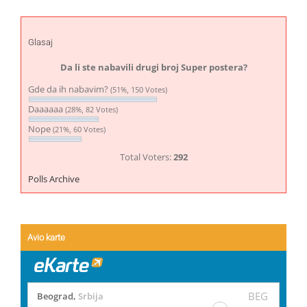
Glasaj
Da li ste nabavili drugi broj Super postera?
Gde da ih nabavim?
(51%, 150 Votes)
Daaaaaa
(28%, 82 Votes)
Nope
(21%, 60 Votes)
Total Voters:
292
Polls Archive
Avio karte
BEG
Beograd
,
Srbija