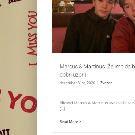
Marcus & Martinus: Želimo da budemo 
Zvezde
Marcus & Martinus: Želimo da
dobri uzori!
decembar 31st, 2020
|
Zvezde
Blizanci Marcus & Martinus uvek važe za d
[...]
Read More