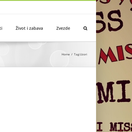
ti
Život i zabava
Zvezde
Home
Tag:
Uzori