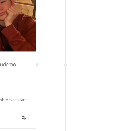
dobri uzori!
 budemo
obre i vaspitane
0