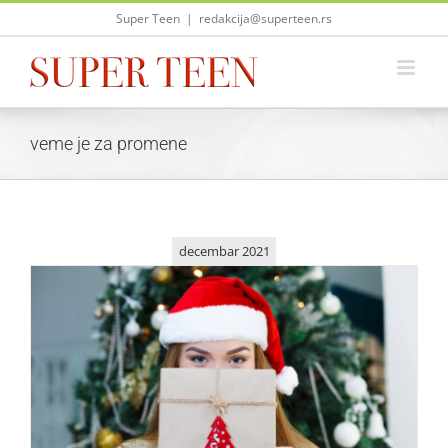
Skip
Super Teen
|
redakcija@superteen.rs
to
content
veme je za promene
decembar 2021
Vreme je za promene… Neka ti 2022. bude bolja od svih!
Saveti