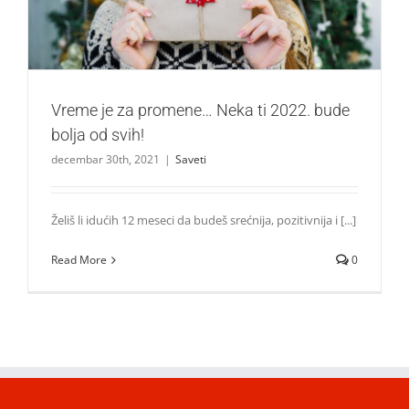
Vreme je za promene… Neka ti 2022. bude
bolja od svih!
decembar 30th, 2021
|
Saveti
Želiš li idućih 12 meseci da budeš srećnija, pozitivnija i [...]
Read More
0