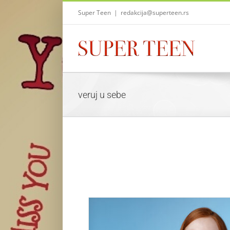
Skip
Super Teen
|
redakcija@superteen.rs
to
content
veruj u sebe