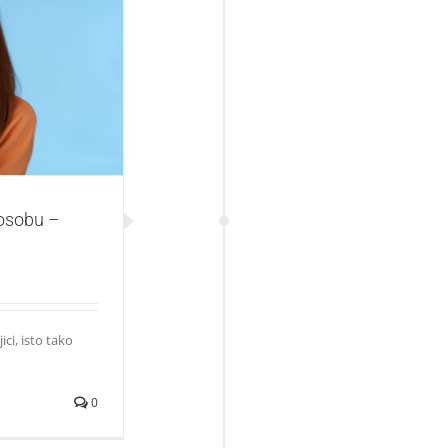
u – sebe!
 osobu –
ici, isto tako
0