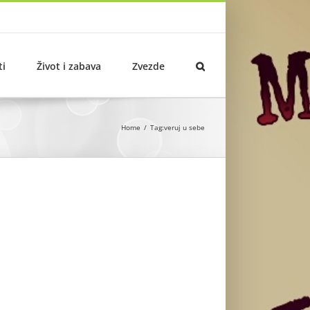
ti
Život i zabava
Zvezde
Home
Tag:
veruj u sebe