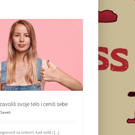
e da zavoliš svoje telo i ceniš sebe
Saveti
avoliš svoje telo i ceniš sebe
Saveti
govoriš sa sobom: kad voliš i [...]