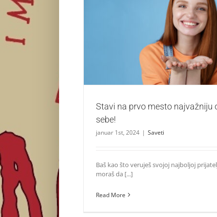
Stavi na prvo mesto najvažniju osob
Saveti
Stavi na prvo mesto najvažniju
sebe!
januar 1st, 2024
|
Saveti
Baš kao što veruješ svojoj najboljoj prijatelj
moraš da [...]
Read More