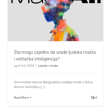
Šta mogu zajedno da urade ljudska mašta i veštačka
inteligencija?
Lepota i moda
Šta mogu zajedno da urade ljudska mašta
i veštačka inteligencija?
april 3rd, 2024
|
Lepota i moda
Ove modne sezone Beogradska nedelja mode u fokus
donosi zanimljivu [...]
Read More
0