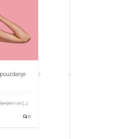
ouzdanje
mopouzdanje
enjem i svi [...]
0