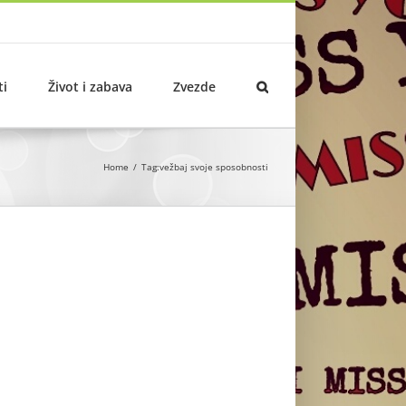
ti
Život i zabava
Zvezde
Home
Tag:
vežbaj svoje sposobnosti