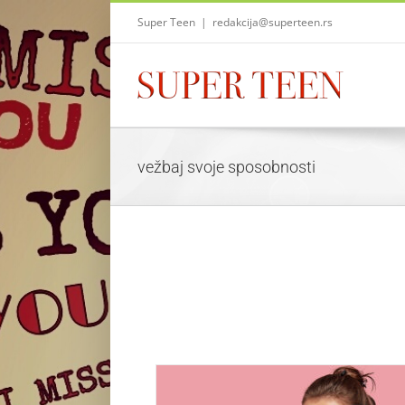
Skip
Super Teen
|
redakcija@superteen.rs
to
content
vežbaj svoje sposobnosti