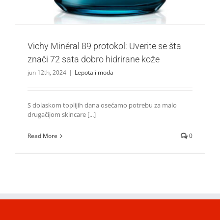
Vichy Minéral 89 protokol: Uverite se šta
znači 72 sata dobro hidrirane kože
jun 12th, 2024
|
Lepota i moda
S dolaskom toplijih dana osećamo potrebu za malo
drugačijom skincare [...]
Read More
0