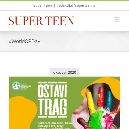
Skip
Super Teen
|
redakcija@superteen.rs
to
content
#WorldCPDay
oktobar 2020
Ostavi trag – Svetski dan cerebralne paralize
Život i zabava