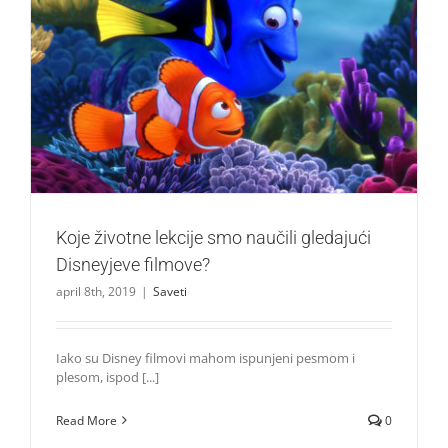
Koje životne lekcije smo naučili gledajući Disneyjeve
filmove?
Saveti
Koje životne lekcije smo naučili gledajući
Disneyjeve filmove?
april 8th, 2019
|
Saveti
Iako su Disney filmovi mahom ispunjeni pesmom i
plesom, ispod [...]
Read More
0