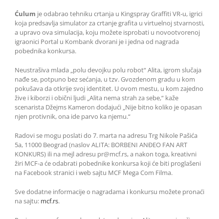
Ćulum
je odabrao tehniku crtanja u Kingspray Graffiti VR-u, igrici
koja predsavlja simulator za crtanje grafita u virtuelnoj stvarnosti,
a upravo ova simulacija, koju možete isprobati u novootvorenoj
igraonici Portal u Kombank dvorani je i jedna od nagrada
pobednika konkursa.
Neustrašiva mlada „polu devojku polu robot“ Alita, igrom slučaja
nađe se, potpuno bez sećanja, u tzv. Gvozdenom gradu u kom
pokušava da otkrije svoj identitet. U ovom mestu, u kom zajedno
žive i kiborzi i obični ljudi „Alita nema strah za sebe,“ kaže
scenarista Džejms Kameron dodajući „Nije bitno koliko je opasan
njen protivnik, ona ide parvo ka njemu.“
Radovi se mogu poslati do 7. marta na adresu Trg Nikole Pašića
5a, 11000 Beograd (naslov ALITA: BORBENI ANĐEO FAN ART
KONKURS) ili na mejl adresu pr@mcf.rs, a nakon toga, kreativni
žiri MCF-a će odabrati pobednike konkursa koji će biti proglašeni
na Facebook stranici i web sajtu MCF Mega Com Filma.
Sve dodatne informacije o nagradama i konkursu možete pronaći
na sajtu:
mcf.rs
.