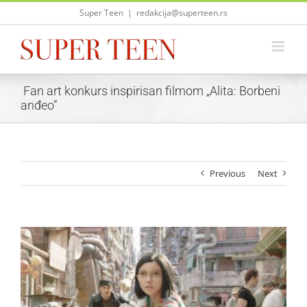
Skip
Super Teen
|
redakcija@superteen.rs
to
content
Fan art konkurs inspirisan filmom „Alita: Borbeni
anđeo”
Previous
Next
View
Larger
Image