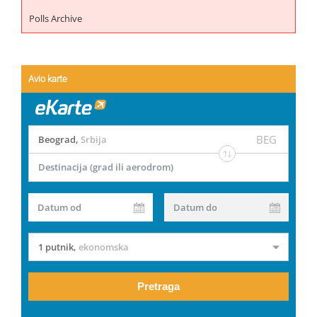
Polls Archive
Avio karte
BEG
Beograd
,
Srbija
Destinacija (grad ili aerodrom)
Datum od
Datum do
1 putnik
,
ekonomska
Pretraga