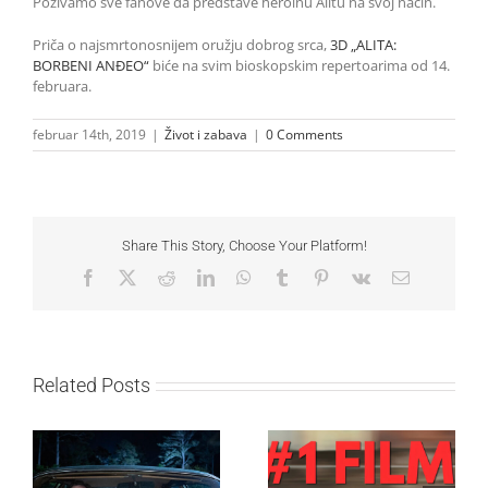
Pozivamo sve fanove da predstave heroinu Alitu na svoj način.
Priča o najsmrtonosnijem oružju dobrog srca,
3D „ALITA:
BORBENI ANĐEO“
biće na svim bioskopskim repertoarima od 14.
februara.
februar 14th, 2019
|
Život i zabava
|
0 Comments
Share This Story, Choose Your Platform!
Facebook
X
Reddit
LinkedIn
WhatsApp
Tumblr
Pinterest
Vk
Email
Related Posts
SF NIGHT: POSLEDNJI
Najuspešnije otvaranje