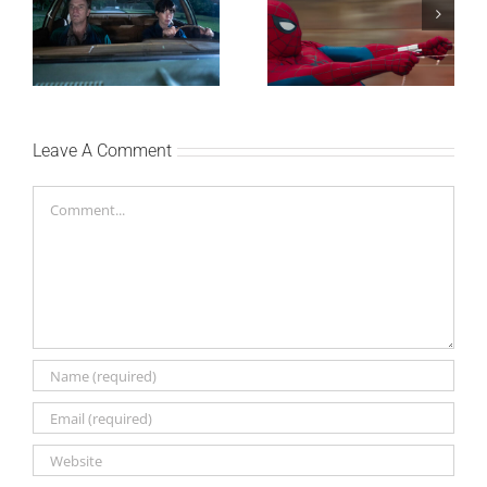
DANI ULICE
studijskog filma u Srbiji:
HRASTOVA u Concept
Spajdermen: Novi dan
Cinema i CineStar
oborio rekord već prvog
bioskopima 12. avgusta
vikenda
Leave A Comment
Comment