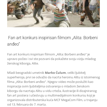
Fan art konkurs inspirisan filmom „Alita: Borbeni
anđeo”
Fan art konkurs inspirisan filmom „Alita: Borbeni anđeo” je
upravo počeo i svi ste pozvani da pokažete svoju viziju mladog
ženskog kiborga, Alite.
Mladi beogradski umetnik
Marko Ćulum
, veliki ljubitelj
superheroja, prvi se odvažio da nacrta heroinu Alitu iz istoimenog
filma „Alita: Borbeni anđeo”. Njegov video može poslužiti kao
inspiracija svim ljubiteljima ostvarenja o mladom ženskom
kiborgu da nacrtaju Alitu u vidu crteža, ilustracije ili dizajniranog
fan art postera i učestvuju u multimedijalnom konkursu koji je
organizovala distributerska kuća MCF MegaCom Film, u trajanju
od 13. februara do 7. marta.