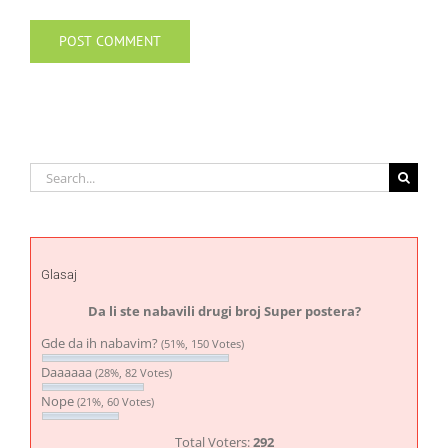
Search
for:
Glasaj
Da li ste nabavili drugi broj Super postera?
Gde da ih nabavim?
(51%, 150 Votes)
Daaaaaa
(28%, 82 Votes)
Nope
(21%, 60 Votes)
Total Voters:
292