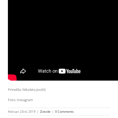
Priredila: Nikoleta Jovičić
Foto: Instagram
februar 23rd, 2019
|
Zvezde
|
0 Comments