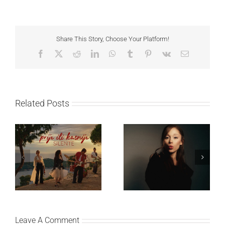
Share This Story, Choose Your Platform!
Facebook
X
Reddit
LinkedIn
WhatsApp
Tumblr
Pinterest
Vk
Email
Related Posts
Ariana Grande objavila
Silente objavio novi
osmi studijski album
singl “Prije ili kasnije”
„petal“
Leave A Comment