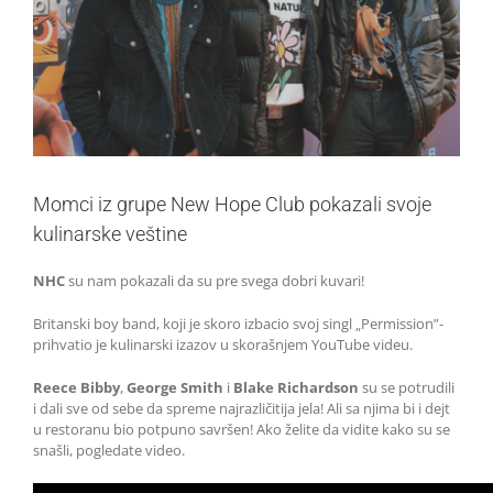
Momci iz grupe New Hope Club pokazali svoje
kulinarske veštine
NHC
su nam pokazali da su pre svega dobri kuvari!
Britanski boy band, koji je skoro izbacio svoj singl „Permission”-
prihvatio je kulinarski izazov u skorašnjem YouTube videu.
Reece Bibby
,
George Smith
i
Blake Richardson
su se potrudili
i dali sve od sebe da spreme najrazličitija jela! Ali sa njima bi i dejt
u restoranu bio potpuno savršen! Ako želite da vidite kako su se
snašli, pogledate video.