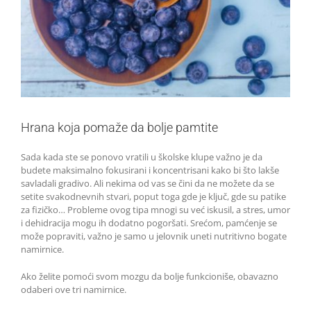
Hrana koja pomaže da bolje pamtite
Sada kada ste se ponovo vratili u školske klupe važno je da
budete maksimalno fokusirani i koncentrisani kako bi što lakše
savladali gradivo. Ali nekima od vas se čini da ne možete da se
setite svakodnevnih stvari, poput toga gde je ključ, gde su patike
za fizičko… Probleme ovog tipa mnogi su već iskusil, a stres, umor
i dehidracija mogu ih dodatno pogoršati. Srećom, pamćenje se
može popraviti, važno je samo u jelovnik uneti nutritivno bogate
namirnice.
Ako želite pomoći svom mozgu da bolje funkcioniše, obavazno
odaberi ove tri namirnice.