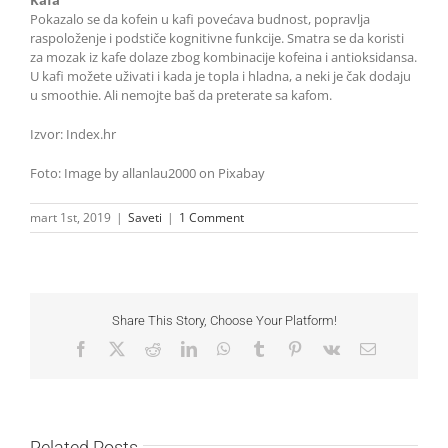
Kafa
Pokazalo se da kofein u kafi povećava budnost, popravlja
raspoloženje i podstiče kognitivne funkcije. Smatra se da koristi
za mozak iz kafe dolaze zbog kombinacije kofeina i antioksidansa.
U kafi možete uživati i kada je topla i hladna, a neki je čak dodaju
u smoothie. Ali nemojte baš da preterate sa kafom.
Izvor: Index.hr
Foto: Image by allanlau2000 on Pixabay
mart 1st, 2019
|
Saveti
|
1 Comment
Share This Story, Choose Your Platform!
Facebook
X
Reddit
LinkedIn
WhatsApp
Tumblr
Pinterest
Vk
Email
Related Posts