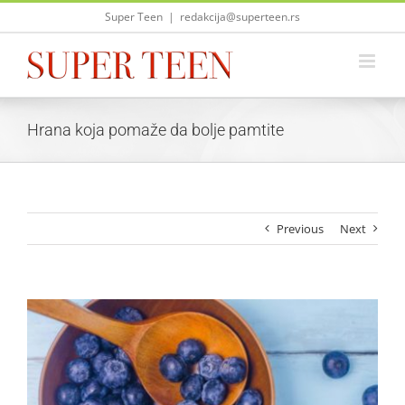
Skip
Super Teen
|
redakcija@superteen.rs
to
content
Hrana koja pomaže da bolje pamtite
Previous
Next
View
Larger
Image