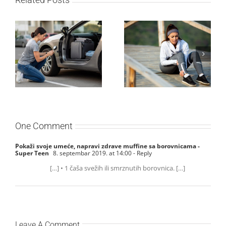
Kako mladi vozači
Treniraj pametno: Kako
mogu pametno da
da izbegneš povrede i
planiraju putovanje
ostaneš u top formi
automobilom?
One Comment
Pokaži svoje umeće, napravi zdrave muffine sa borovnicama -
Super Teen
8. septembar 2019. at 14:00
- Reply
[…] • 1 čaša svežih ili smrznutih borovnica. […]
Leave A Comment