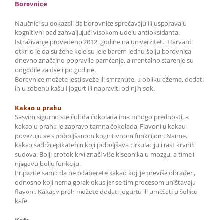
Borovnice
Naučnici su dokazali da borovnice sprečavaju ili usporavaju
kognitivni pad zahvaljujući visokom udelu antioksidanta.
Istraživanje provedeno 2012. godine na univerzitetu Harvard
otkrilo je da su žene koje su jele barem jednu šolju borovnica
dnevno značajno popravile pamćenje, a mentalno starenje su
odgodile za dve i po godine.
Borovnice možete jesti sveže ili smrznute, u obliku džema, dodati
ih u zobenu kašu i jogurt ili napraviti od njih sok.
Kakao u prahu
Sasvim sigurno ste čuli da čokolada ima mnogo prednosti, a
kakao u prahu je zapravo tamna čokolada. Flavoni u kakau
povezuju se s poboljšanom kognitivnom funkcijom. Naime,
kakao sadrži epikatehin koji poboljšava cirkulaciju i rast krvnih
sudova. Bolji protok krvi znači više kiseonika u mozgu, a time i
njegovu bolju funkciju.
Pripazite samo da ne odaberete kakao koji je previše obrađen,
odnosno koji nema gorak okus jer se tim procesom uništavaju
flavoni. Kakaov prah možete dodati jogurtu ili umešati u šoljicu
kafe.