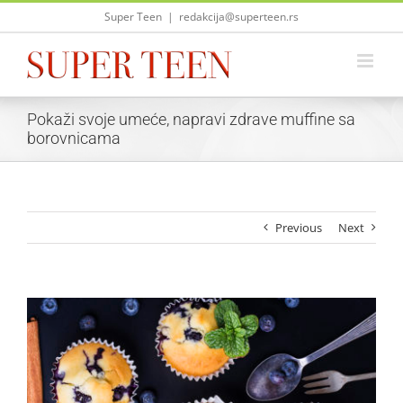
Skip
Super Teen
|
redakcija@superteen.rs
to
content
Pokaži svoje umeće, napravi zdrave muffine sa
borovnicama
Previous
Next
View
Larger
Image