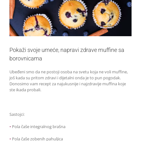
Pokaži svoje umeće, napravi zdrave muffine sa
borovnicama
Ubeđeni smo da ne postoji osoba na svetu koja ne voli muffine,
još kada su pritom zdravi i dijetalni onda je to pun pogodak.
Donosimo vam recept za najukusnije i najzdravije muffina koje
ste ikada probali.
Sastojci:
•
Pola čaše integralnog brašna
•
Pola čaše zobenih pahuljica