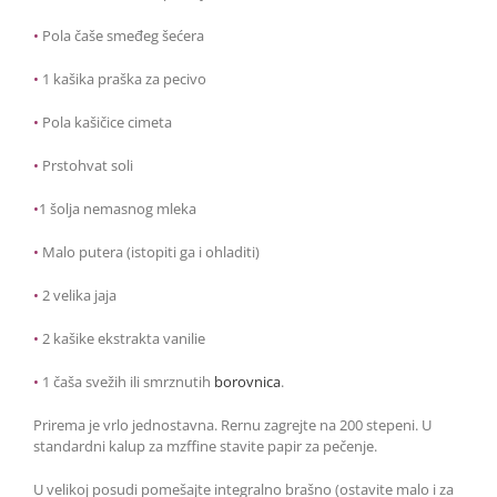
•
Pola čaše smeđeg šećera
•
1 kašika praška za pecivo
•
Pola kašičice cimeta
•
Prstohvat soli
•
1 šolja nemasnog mleka
•
Malo putera (istopiti ga i ohladiti)
•
2 velika jaja
•
2 kašike ekstrakta vanilie
•
1 čaša svežih ili smrznutih
borovnica
.
Prirema je vrlo jednostavna. Rernu zagrejte na 200 stepeni. U
standardni kalup za mzffine stavite papir za pečenje.
U velikoj posudi pomešajte integralno brašno (ostavite malo i za