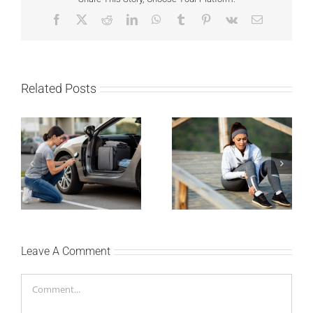
Facebook
X
Reddit
LinkedIn
WhatsApp
Tumblr
Pinterest
Vk
Email
Related Posts
Kako mladi vozači
Treniraj pametno: Kako
mogu pametno da
da izbegneš povrede i
planiraju putovanje
ostaneš u top formi
automobilom?
Leave A Comment
Comment