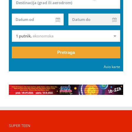
Destinacija (grad ili aerodrom)
Datum od
Datum do
1 putnik
,
ekonomska
Pretraga
Avio karte
SUPER TEEN