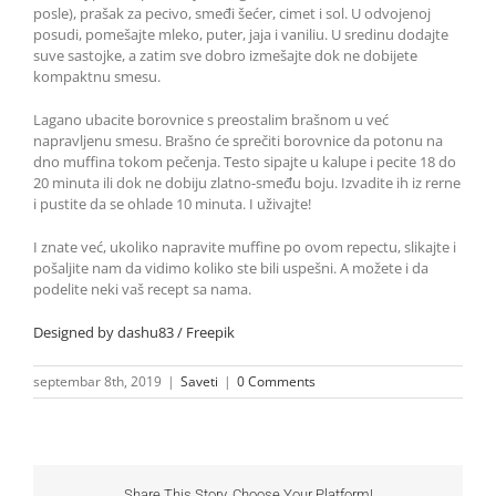
posle), prašak za pecivo, smeđi šećer, cimet i sol. U odvojenoj
posudi, pomešajte mleko, puter, jaja i vaniliu. U sredinu dodajte
suve sastojke, a zatim sve dobro izmešajte dok ne dobijete
kompaktnu smesu.
Lagano ubacite borovnice s preostalim brašnom u već
napravljenu smesu. Brašno će sprečiti borovnice da potonu na
dno muffina tokom pečenja. Testo sipajte u kalupe i pecite 18 do
20 minuta ili dok ne dobiju zlatno-smeđu boju. Izvadite ih iz rerne
i pustite da se ohlade 10 minuta. I uživajte!
I znate već, ukoliko napravite muffine po ovom repectu, slikajte i
pošaljite nam da vidimo koliko ste bili uspešni. A možete i da
podelite neki vaš recept sa nama.
Designed by dashu83 / Freepik
septembar 8th, 2019
|
Saveti
|
0 Comments
Share This Story, Choose Your Platform!