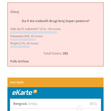
Glasaj
Da li ste nabavili drugi broj Super postera?
Gde da ih nabavim?
(51%, 150 Votes)
Daaaaaa
(28%, 82 Votes)
Nope
(21%, 60 Votes)
Total Voters:
292
Polls Archive
Avio karte
BEG
Beograd
,
Srbija