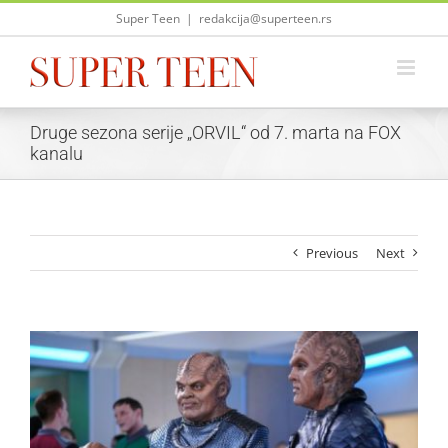
Skip
Super Teen
|
redakcija@superteen.rs
to
content
Druge sezona serije „ORVIL“ od 7. marta na FOX
kanalu
Previous
Next
View
Larger
Image