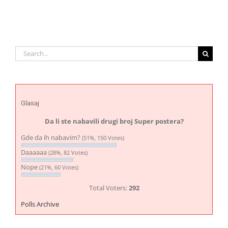
Search
for:
Glasaj
Da li ste nabavili drugi broj Super postera?
Gde da ih nabavim?
(51%, 150 Votes)
Daaaaaa
(28%, 82 Votes)
Nope
(21%, 60 Votes)
Total Voters:
292
Polls Archive