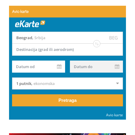
Avio karte
BEG
Beograd
,
Srbija
Destinacija (grad ili aerodrom)
Datum od
Datum do
1 putnik
,
ekonomska
Pretraga
Avio karte