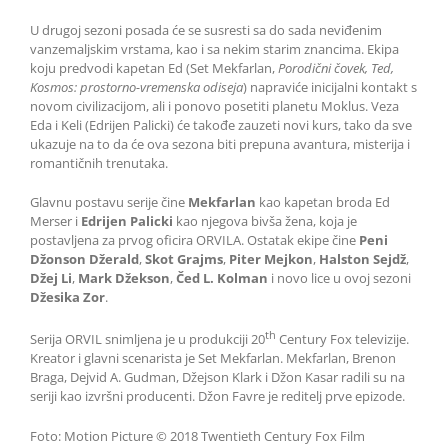
U drugoj sezoni posada će se susresti sa do sada neviđenim
vanzemaljskim vrstama, kao i sa nekim starim znancima. Ekipa
koju predvodi kapetan Ed (Set Mekfarlan,
Porodični čovek, Ted,
Kosmos: prostorno-vremenska odiseja
) napraviće inicijalni kontakt s
novom civilizacijom, ali i ponovo posetiti planetu Moklus. Veza
Eda i Keli (Edrijen Palicki) će takođe zauzeti novi kurs, tako da sve
ukazuje na to da će ova sezona biti prepuna avantura, misterija i
romantičnih trenutaka.
Glavnu postavu serije čine
Mekfarlan
kao kapetan broda Ed
Merser i
Edrijen Palicki
kao njegova bivša žena, koja je
postavljena za prvog oficira ORVILA. Ostatak ekipe čine
Peni
Džonson Džerald
,
Skot Grajms
,
Piter Mejkon
,
Halston Sejdž
,
Džej Li
,
Mark Džekson
,
Čed L. Kolman
i novo lice u ovoj sezoni
Džesika Zor
.
th
Serija ORVIL snimljena je u produkciji 20
Century Fox televizije.
Kreator i glavni scenarista je Set Mekfarlan. Mekfarlan, Brenon
Braga, Dejvid A. Gudman, Džejson Klark i Džon Kasar radili su na
seriji kao izvršni producenti. Džon Favre je reditelj prve epizode.
Foto: Motion Picture © 2018 Twentieth Century Fox Film