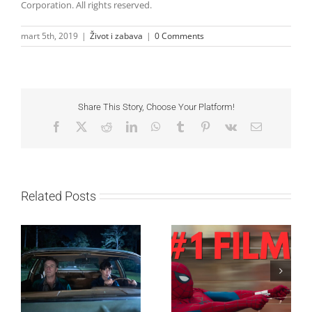
Corporation. All rights reserved.
mart 5th, 2019
|
Život i zabava
|
0 Comments
Share This Story, Choose Your Platform!
Facebook
X
Reddit
LinkedIn
WhatsApp
Tumblr
Pinterest
Vk
Email
Related Posts
SF NIGHT: POSLEDNJI
Najuspešnije otvaranje
DANI ULICE
studijskog filma u Srbiji:
HRASTOVA u Concept
Spajdermen: Novi dan
Cinema i CineStar
oborio rekord već prvog