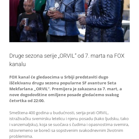
Druge sezona serije „ORVIL“ od 7. marta na FOX
kanalu
FOX kanal će gledaocima u Srbiji predstaviti dugo
iščekivanu drugu sezonu popularne SF avanture Seta
Mekfarlana „ORVIL“. Premijera je zakazana za 7. mart, a
nove dogodovštine omiljene posade gledaćemo svakog
četvrtka od 22:00.
Smeštena 400 godina u budućnosti, serija prati ORVIL,
istraživačku svemirsku letelicu i njenu posadu (kako ljudsku, tako
i vanzemaljsku), koja se suočava s čudima i opasnostima svemira,
istovremeno se boreći sa sopstvenim svakodnevnim životnim
problemima.