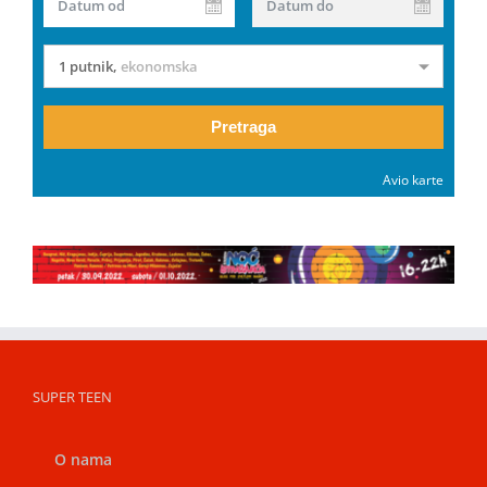
Datum od
Datum do
1 putnik
,
ekonomska
Pretraga
Avio karte
SUPER TEEN
O nama