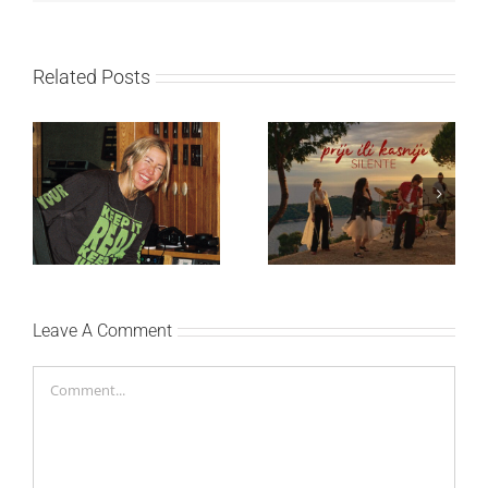
Related Posts
Ellie Goulding otkriva
Silente objavio novi
nežniju stranu novim
singl “Prije ili kasnije”
singlom „4 Seasons“
Leave A Comment
Comment