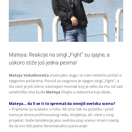
Mateya: Reakcije na singl „Fight” su sjajne, a
uskoro stiže još jedna pesma!
Mateju Vukašinovića
znate jako dugo, te vam nećemo pričati o
njegovim počecima. Povod za razgovor je njegov singl „Fight”, a
šta nam je još otkrio nasmejani momak koji je rešio da mu od sad
umetničko ime bude
Mateya
čitajte u redovima koji slede…
Mateya… da li se ti to spremaš da osvojiš svetsku scenu?
–
Pripreme su svakako u toku. Mi smo tek na početku i pred
nama je dosta požrtvovanog rada, strpljenja, ali i vere u ovaj
projekat. Naše tendencije jesu svetska pop scena i imam osećaj
da će ovo biti jedno fenomenalno putovanje!