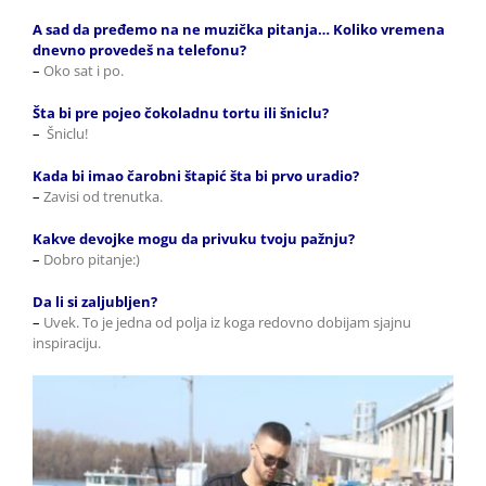
A sad da pređemo na ne muzička pitanja… Koliko vremena
dnevno provedeš na telefonu?
–
Oko sat i po.
Šta bi pre pojeo čokoladnu tortu ili šniclu?
–
Šniclu!
Kada bi imao čarobni štapić šta bi prvo uradio?
–
Zavisi od trenutka.
Kakve devojke mogu da privuku tvoju pažnju?
–
Dobro pitanje:)
Da li si zaljubljen?
–
Uvek. To je jedna od polja iz koga redovno dobijam sjajnu
inspiraciju.