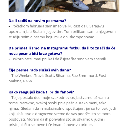
Da li radiš na novim pesmama?
–
Početkom februara sam imao veliku čast da u Sarajevu
upoznam Jalu Brata i njegov tim. Tom prilikom sam u njegovom
studiju snimio pesmu koju mi je on iskomponovao.
Da primetili smo na Instagramu fotku, da li to znači da će
nova pesma biti brzo gotova?
–
Uskoro ćete imati prilike i da čujete šta smo vam spemili.
Čije pesme rado slušaš ovih dana?
–
The Weeknd, Travis Scott, Rihanna, Rae Sremmurd, Post
Malone, RASA.
Kako reaguješ kada ti priđu fanovi?
–
To je postalo deo moje svakodnevice. Ja stvarno uživam u
tome. Naravno, svakoj osobi prija pažnja. Kako meni, tako i
njima. Gledam da ih maksimalno ispoštujem, jer su to ipak ljudi
koji ulažu svoje dragoceno vreme da vas podrže i to se mora
poštovati. Moram da ih pohvalim što su stvarno uljudni i
pristojni. Što se mene tiče imam fanove za primer.