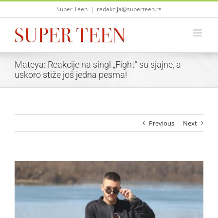
Skip
Super Teen
|
redakcija@superteen.rs
to
content
Mateya: Reakcije na singl „Fight” su sjajne, a
uskoro stiže još jedna pesma!
Previous
Next
View
Larger
Image