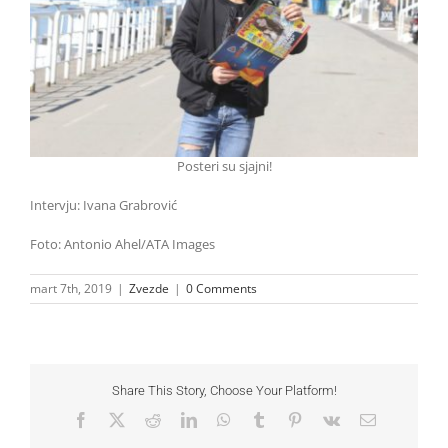
Posteri su sjajni!
Intervju: Ivana Grabrović
Foto: Antonio Ahel/ATA Images
mart 7th, 2019
|
Zvezde
|
0 Comments
Share This Story, Choose Your Platform!
Facebook
X
Reddit
LinkedIn
WhatsApp
Tumblr
Pinterest
Vk
Email