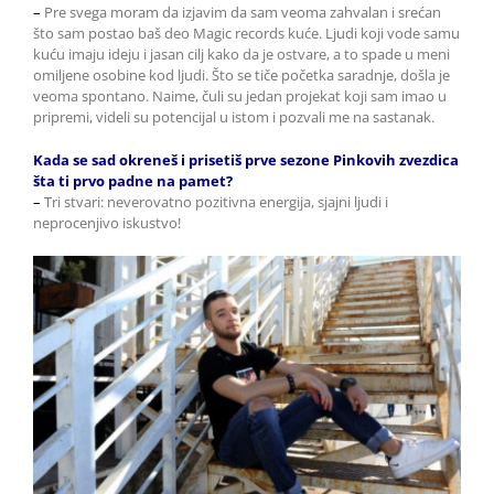
–
Pre svega moram da izjavim da sam veoma zahvalan i srećan
što sam postao baš deo Magic records kuće. Ljudi koji vode samu
kuću imaju ideju i jasan cilj kako da je ostvare, a to spade u meni
omiljene osobine kod ljudi. Što se tiče početka saradnje, došla je
veoma spontano. Naime, čuli su jedan projekat koji sam imao u
pripremi, videli su potencijal u istom i pozvali me na sastanak.
Kada se sad okreneš i prisetiš prve sezone Pinkovih zvezdica
šta ti prvo padne na pamet?
–
Tri stvari: neverovatno pozitivna energija, sjajni ljudi i
neprocenjivo iskustvo!