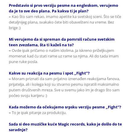
Predstavio si prvo verziju pesme na engleskom, verujemo
da je to sve deo plana. Pa kakva ti je plan?
–
Kao što sam rekao, imamo apetite ka svetskoj sceni. Što se tiče
detaljnijeg plana, svakako ćete biti obavešteni na vreme. Bez
brige ;)
Mi verujemo da si spreman da pomrsiš račune svetskim
teen zvezdama, šta ti kažeš na to?
–
Ovde ipak pričamo o našim idolima. Ja iskreno priželjkujem
momenat kad ću stati rame uz rame sa njima. Ali do tada imam
pune ruke posla.
Kakve su reakcija na pesmu i spot
„Fight”?
–
Moram priznati da sam prijatno iznenađen reakcijama fanova,
prijatelja, ali i kolega koji su stvarno pesmu ispratili maksimalno
putem društvenih mreza. Sve u svemu jako im je drago što sam
počeo svoju karijeru :)
Kada možemo da očekujemo srpsku verziju pesme „Fight”?
–
To je ipak pitanje za produkciju.
Sada si deo muzičke kuće Magic records, kako je došlo do te
saradnje?