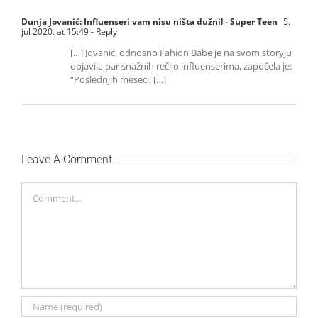
Dunja Jovanić: Influenseri vam nisu ništa dužni! - Super Teen
5.
jul 2020. at 15:49
- Reply
[…] Jovanić, odnosno Fahion Babe je na svom storyju
objavila par snažnih reči o influenserima, započela je:
“Poslednjih meseci, […]
Leave A Comment
Comment