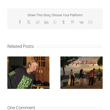
Share This Story, Choose Your Platform!
Facebook
X
Reddit
LinkedIn
WhatsApp
Tumblr
Pinterest
Vk
Email
Related Posts
Ellie Goulding otkriva
Silente objavio novi
nežniju stranu novim
singl “Prije ili kasnije”
singlom „4 Seasons“
One Comment