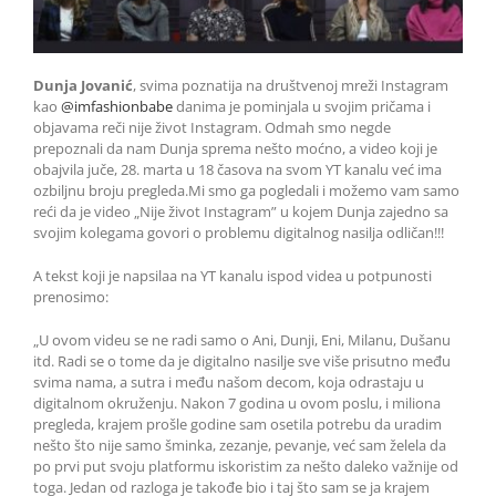
Dunja Jovanić
, svima poznatija na društvenoj mreži Instagram
kao
@imfashionbabe
danima je pominjala u svojim pričama i
objavama reči nije život Instagram. Odmah smo negde
prepoznali da nam Dunja sprema nešto moćno, a video koji je
obajvila juče, 28. marta u 18 časova na svom YT kanalu već ima
ozbiljnu broju pregleda.Mi smo ga pogledali i možemo vam samo
reći da je video „Nije život Instagram” u kojem Dunja zajedno sa
svojim kolegama govori o problemu digitalnog nasilja odličan!!!
A tekst koji je napsilaa na YT kanalu ispod videa u potpunosti
prenosimo:
„U ovom videu se ne radi samo o Ani, Dunji, Eni, Milanu, Dušanu
itd. Radi se o tome da je digitalno nasilje sve više prisutno među
svima nama, a sutra i među našom decom, koja odrastaju u
digitalnom okruženju. Nakon 7 godina u ovom poslu, i miliona
pregleda, krajem prošle godine sam osetila potrebu da uradim
nešto što nije samo šminka, zezanje, pevanje, već sam želela da
po prvi put svoju platformu iskoristim za nešto daleko važnije od
toga. Jedan od razloga je takođe bio i taj što sam se ja krajem