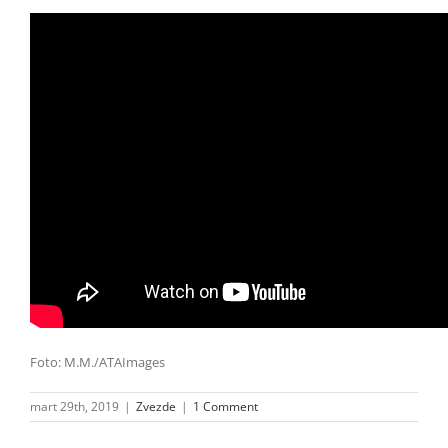
Foto: M.M./ATAImages
mart 29th, 2019
|
Zvezde
|
1 Comment