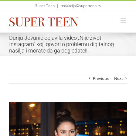
Skip
Super Teen
|
redakcija@superteen.rs
to
content
Dunja Jovanić objavila video „Nije život
Instagram” koji govori o problemu digitalnog
nasilja i morate da ga pogledate!!!
Previous
Next
View
Larger
Image