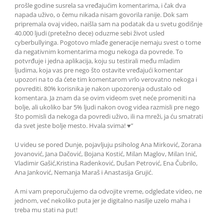
prošle godine susrela sa vređajućim komentarima, i čak dva
napada uživo, o čemu nikada nisam govorila ranije. Dok sam
pripremala ovaj video, naišla sam na podatak da u svetu godišnje
40.000 ljudi (pretežno dece) oduzme sebi život usled
cyberbullyinga. Pogotovo mlađe generacije nemaju svest o tome
da negativnim komentarima mogu nekoga da povrede. To
potvrđuje i jedna aplikacija, koju su testirali među mladim
ljudima, koja vas pre nego što ostavite vređajući komentar
upozori na to da ćete tim komentarom vrlo verovatno nekoga i
povrediti. 80% korisnika je nakon upozorenja odustalo od
komentara. Ja znam da se ovim videom svet neće promeniti na
bolje, ali ukoliko bar 5% ljudi nakon ovog videa razmisli pre nego
što pomisli da nekoga da povredi uživo, ili na mreži, ja ću smatrati
da svet jeste bolje mesto. Hvala svima! ♥”
U videu se pored Dunje, pojavljuju psiholog Ana Mirković, Zorana
Jovanović, Jana Dačović, Bojana Kostić, Milan Maglov, Milan Inić,
Vladimir Gašić,Kristina Radenković, Dušan Petrović, Ena Čubrilo,
Ana Janković, Nemanja Maraš i Anastasija Grujić.
A mi vam preporučujemo da odvojite vreme, odgledate video, ne
jednom, već nekoliko puta jer je digitalno nasilje uzelo maha i
treba mu stati na put!