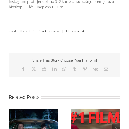
Instagram profil jer delimo 3×2 karte za sutrašnju premijeru, u
bioskopu Ušće Cineplexx u 20.15.
april 10th, 2019
|
Život i zabava
|
1 Comment
Share This Story, Choose Your Platform!
Facebook
X
Reddit
LinkedIn
WhatsApp
Tumblr
Pinterest
Vk
Email
Related Posts
SF NIGHT: POSLEDNJI
Najuspešnije otvaranje
DANI ULICE
studijskog filma u Srbiji: