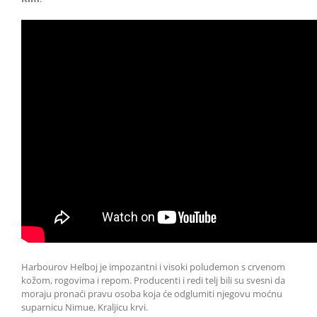
Harbourov Helboj je impozantni i visoki poludemon s crvenom
kožom, rogovima i repom. Producenti i redi telj bili su svesni da
moraju pronaći pravu osoba koja će odglumiti njegovu moćnu
suparnicu Nimue, Kraljicu krvi.