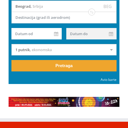
BEG
Beograd
,
Srbija
Destinacija (grad ili aerodrom)
Datum od
Datum do
1 putnik
,
ekonomska
Pretraga
Avio karte