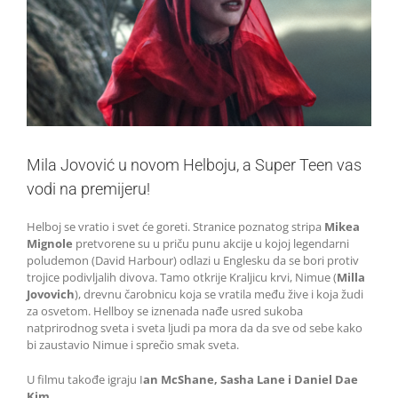
Mila Jovović u novom Helboju, a Super Teen vas
vodi na premijeru!
Helboj se vratio i svet će goreti. Stranice poznatog stripa
Mikea
Mignole
pretvorene su u priču punu akcije u kojoj legendarni
poludemon (David Harbour) odlazi u Englesku da se bori protiv
trojice podivljalih divova. Tamo otkrije Kraljicu krvi, Nimue (
Milla
Jovovich
), drevnu čarobnicu koja se vratila među žive i koja žudi
za osvetom. Hellboy se iznenada nađe usred sukoba
natprirodnog sveta i sveta ljudi pa mora da da sve od sebe kako
bi zaustavio Nimue i sprečio smak sveta.
U filmu takođe igraju I
an McShane, Sasha Lane i Daniel Dae
Kim
.