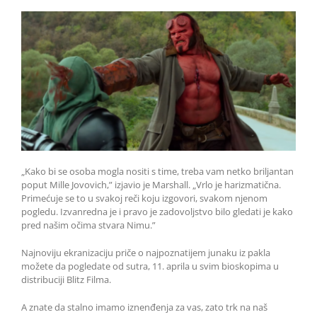
„Kako bi se osoba mogla nositi s time, treba vam netko briljantan
poput Mille Jovovich,” izjavio je Marshall. „Vrlo je harizmatična.
Primećuje se to u svakoj reči koju izgovori, svakom njenom
pogledu. Izvanredna je i pravo je zadovoljstvo bilo gledati je kako
pred našim očima stvara Nimu.”
Najnoviju ekranizaciju priče o najpoznatijem junaku iz pakla
možete da pogledate od sutra, 11. aprila u svim bioskopima u
distribuciji Blitz Filma.
A znate da stalno imamo iznenđenja za vas, zato trk na naš