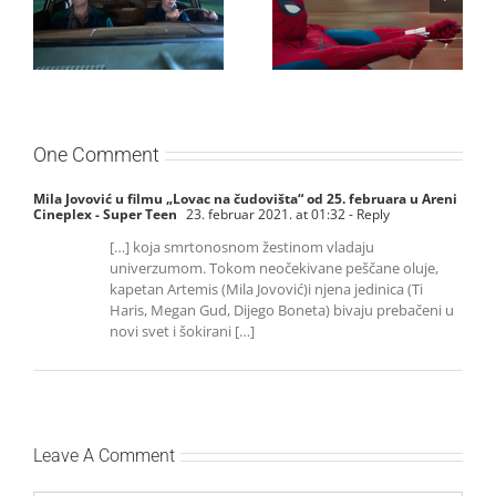
HRASTOVA u Concept
Spajdermen: Novi dan
Cinema i CineStar
oborio rekord već prvog
bioskopima 12. avgusta
vikenda
One Comment
Mila Jovović u filmu „Lovac na čudovišta“ od 25. februara u Areni
Cineplex - Super Teen
23. februar 2021. at 01:32
- Reply
[…] koja smrtonosnom žestinom vladaju
univerzumom. Tokom neočekivane peščane oluje,
kapetan Artemis (Mila Jovović)i njena jedinica (Ti
Haris, Megan Gud, Dijego Boneta) bivaju prebačeni u
novi svet i šokirani […]
Leave A Comment