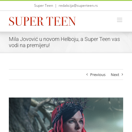
Skip
Super Teen
|
redakcija@superteen.rs
to
content
Mila Jovović u novom Helboju, a Super Teen vas
vodi na premijeru!
Previous
Next
View
Larger
Image