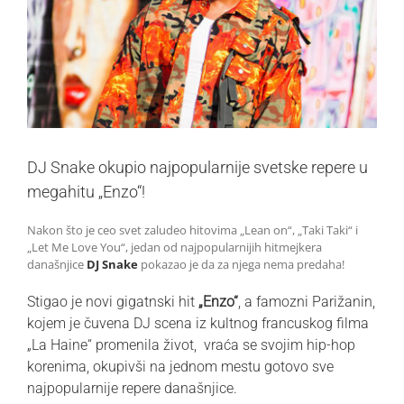
DJ Snake okupio najpopularnije svetske repere u
megahitu „Enzo“!
Nakon što je ceo svet zaludeo hitovima „Lean on“, „Taki Taki“ i
„Let Me Love You“, jedan od najpopularnijih hitmejkera
današnjice
DJ Snake
pokazao je da za njega nema predaha!
Stigao je novi gigatnski hit
„Enzo“
, a famozni Parižanin,
kojem je čuvena DJ scena iz kultnog francuskog filma
„La Haine“ promenila život, vraća se svojim hip-hop
korenima, okupivši na jednom mestu gotovo sve
najpopularnije repere današnjice.