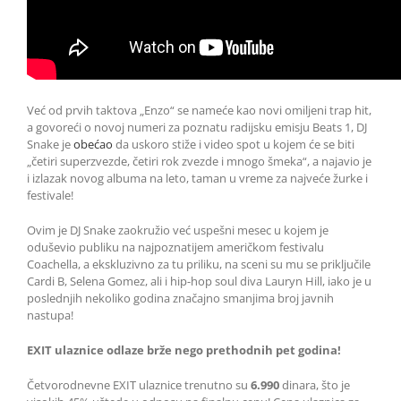
Već od prvih taktova „Enzo“ se nameće kao novi omiljeni trap hit,
a govoreći o novoj numeri za poznatu radijsku emisju Beats 1, DJ
Snake je
obećao
da uskoro stiže i video spot u kojem će se biti
„četiri superzvezde, četiri rok zvezde i mnogo šmeka“, a najavio je
i izlazak novog albuma na leto, taman u vreme za najveće žurke i
festivale!
Ovim je DJ Snake zaokružio već uspešni mesec u kojem je
oduševio publiku na najpoznatijem američkom festivalu
Coachella, a ekskluzivno za tu priliku, na sceni su mu se priključile
Cardi B, Selena Gomez, ali i hip-hop soul diva Lauryn Hill, iako je u
poslednjih nekoliko godina značajno smanjima broj javnih
nastupa!
EXIT ulaznice odlaze brže nego prethodnih pet godina!
Četvorodnevne EXIT ulaznice trenutno su
6.990
dinara, što je