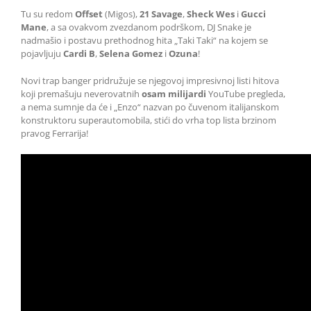
Tu su redom
Offset
(Migos),
21 Savage
,
Sheck Wes
i
Gucci
Mane
, a sa ovakvom zvezdanom podrškom, DJ Snake je
nadmašio i postavu prethodnog hita „Taki Taki“ na kojem se
pojavljuju
Cardi B
,
Selena Gomez
i
Ozuna
!
Novi trap banger pridružuje se njegovoj impresivnoj listi hitova
koji premašuju neverovatnih
osam milijardi
YouTube pregleda,
a nema sumnje da će i „Enzo“ nazvan po čuvenom italijanskom
konstruktoru superautomobila, stići do vrha top lista brzinom
pravog Ferrarija!