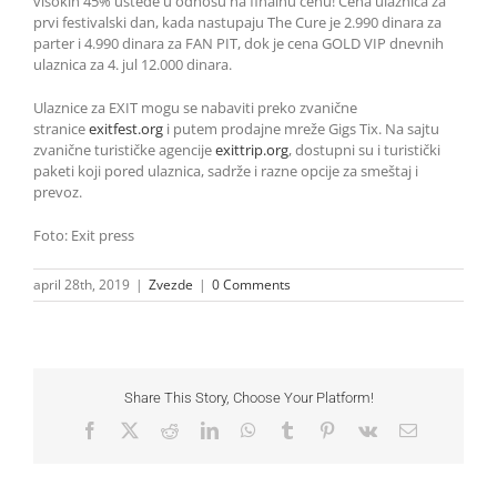
visokih 45% uštede u odnosu na finalnu cenu! Cena ulaznica za
prvi festivalski dan, kada nastupaju The Cure je 2.990 dinara za
parter i 4.990 dinara za FAN PIT, dok je cena GOLD VIP dnevnih
ulaznica za 4. jul 12.000 dinara.
Ulaznice za EXIT mogu se nabaviti preko zvanične
stranice
exitfest.org
i putem prodajne mreže Gigs Tix. Na sajtu
zvanične turističke agencije
exittrip.org
, dostupni su i turistički
paketi koji pored ulaznica, sadrže i razne opcije za smeštaj i
prevoz.
Foto: Exit press
april 28th, 2019
|
Zvezde
|
0 Comments
Share This Story, Choose Your Platform!
Facebook
X
Reddit
LinkedIn
WhatsApp
Tumblr
Pinterest
Vk
Email