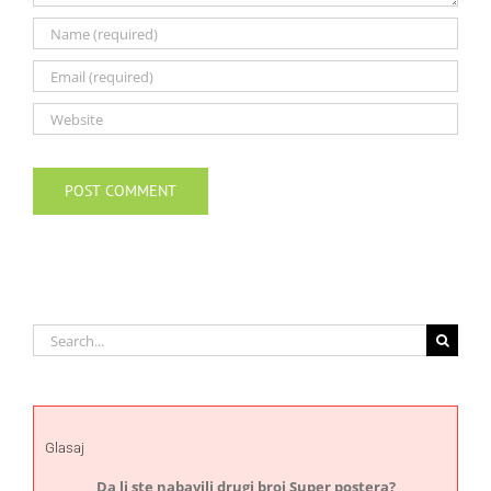
Search
for:
Glasaj
Da li ste nabavili drugi broj Super postera?