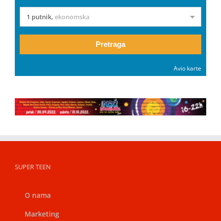
1 putnik
,
ekonomska
Pretraga
Avio karte
SUPER TEEN
O nama
Marketing