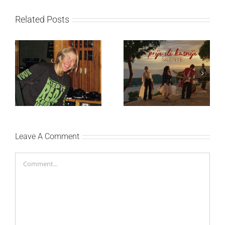
Related Posts
Ellie Goulding otkriva
Silente objavio novi
nežniju stranu novim
singl “Prije ili kasnije”
singlom „4 Seasons“
Leave A Comment
Comment