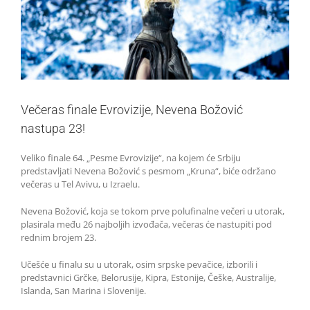
Večeras finale Evrovizije, Nevena Božović
nastupa 23!
Veliko finale 64. „Pesme Evrovizije“, na kojem će Srbiju
predstavljati Nevena Božović s pesmom „Kruna“, biće održano
večeras u Tel Avivu, u Izraelu.
Nevena Božović, koja se tokom prve polufinalne večeri u utorak,
plasirala među 26 najboljih izvođača, večeras će nastupiti pod
rednim brojem 23.
Učešće u finalu su u utorak, osim srpske pevačice, izborili i
predstavnici Grčke, Belorusije, Kipra, Estonije, Češke, Australije,
Islanda, San Marina i Slovenije.