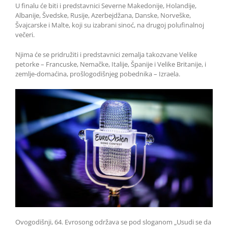
U finalu će biti i predstavnici Severne Makedonije, Holandije,
Albanije, Švedske, Rusije, Azerbejdžana, Danske, Norveške,
Švajcarske i Malte, koji su izabrani sinoć, na drugoj polufinalnoj
večeri.
Njima će se pridružiti i predstavnici zemalja takozvane Velike
petorke – Francuske, Nemačke, Italije, Španije i Velike Britanije, i
zemlje-domaćina, prošlogodišnjeg pobednika – Izraela.
Ovogodišnji, 64. Evrosong održava se pod sloganom „Usudi se da