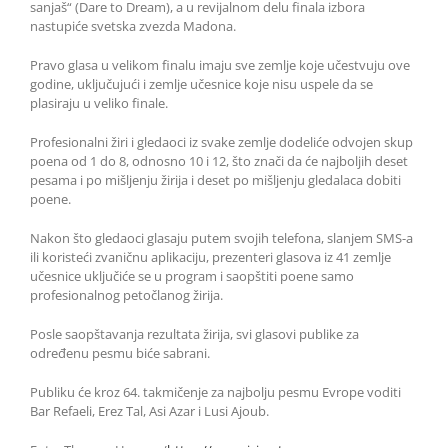
sanjaš“ (Dare to Dream), a u revijalnom delu finala izbora
nastupiće svetska zvezda Madona.
Pravo glasa u velikom finalu imaju sve zemlje koje učestvuju ove
godine, uključujući i zemlje učesnice koje nisu uspele da se
plasiraju u veliko finale.
Profesionalni žiri i gledaoci iz svake zemlje dodeliće odvojen skup
poena od 1 do 8, odnosno 10 i 12, što znači da će najboljih deset
pesama i po mišljenju žirija i deset po mišljenju gledalaca dobiti
poene.
Nakon što gledaoci glasaju putem svojih telefona, slanjem SMS-a
ili koristeći zvaničnu aplikaciju, prezenteri glasova iz 41 zemlje
učesnice uključiće se u program i saopštiti poene samo
profesionalnog petočlanog žirija.
Posle saopštavanja rezultata žirija, svi glasovi publike za
određenu pesmu biće sabrani.
Publiku će kroz 64. takmičenje za najbolju pesmu Evrope voditi
Bar Refaeli, Erez Tal, Asi Azar i Lusi Ajoub.