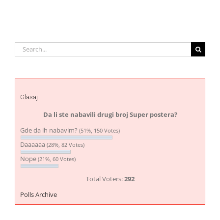
Search
for:
Glasaj
Da li ste nabavili drugi broj Super postera?
Gde da ih nabavim?
(51%, 150 Votes)
Daaaaaa
(28%, 82 Votes)
Nope
(21%, 60 Votes)
Total Voters:
292
Polls Archive