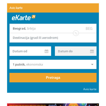
Avio karte
BEG
Beograd
,
Srbija
Destinacija (grad ili aerodrom)
Datum od
Datum do
1 putnik
,
ekonomska
Pretraga
Avio karte