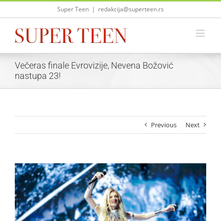
Skip
Super Teen
|
redakcija@superteen.rs
to
content
Večeras finale Evrovizije, Nevena Božović
nastupa 23!
Previous
Next
View
Larger
Image