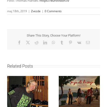
Foto: Thomas Hanses /
https://eurovision.tv
maj 18th, 2019
|
Zvezde
|
0 Comments
Share This Story, Choose Your Platform!
Facebook
X
Reddit
LinkedIn
WhatsApp
Tumblr
Pinterest
Vk
Email
Related Posts
Ellie Goulding otkriva
Silente objavio novi
nežniju stranu novim
singl “Prije ili kasnije”
singlom „4 Seasons“