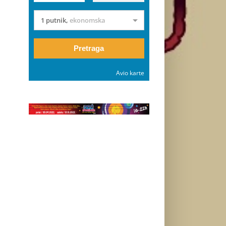
1 putnik
,
ekonomska
Pretraga
Avio karte