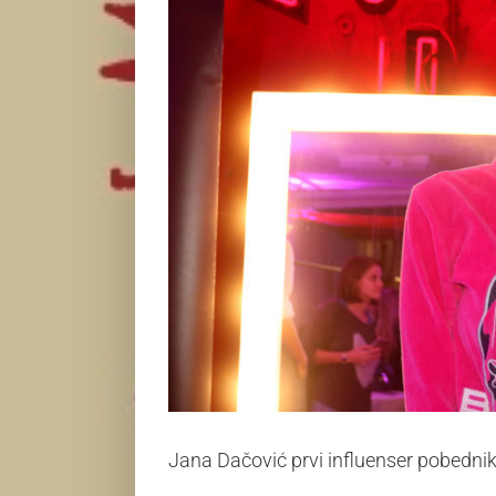
Jana Dačović prvi influenser pobedni