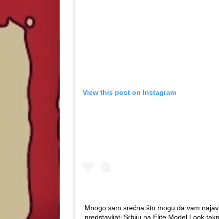
View this post on Instagram
Mnogo sam srećna što mogu da vam najavi
predstavljati Srbiju na Elite Model Look takm