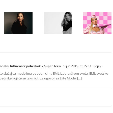
Paris Hilton
Karol G
ponovo u ulozi
objavila singl
„Gloss Boss“
„Matadora“ i
Ariana Grande
u kampanji
najavila novi
objavila osmi
NYX
album „No Me
studijski
Professional
Arrepiento de
album „petal“
Makeup „If
Sentir Tanto“
You NYX, You
koji stiže 7.
Know“
avgusta
Volume 2
onalni Influenser pobednik! - Super Teen
5. jun 2019. at 15:33
- Reply
to slučaj sa modelima pobednicima EML izbora širom sveta, EML svetsko
obednike koji će se takmičiti za ugovor sa Elite Model […]