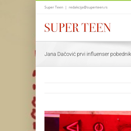
Skip
Super Teen
|
redakcija@superteen.rs
to
content
Jana Dačović prvi influenser pobedni
View
Larger
Image