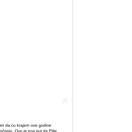
m da ću krajem ove godine
ičenju. Ovo je prvi put da Elite