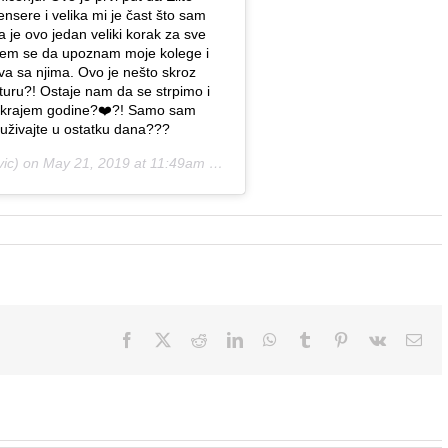
nsere i velika mi je čast što sam
 je ovo jedan veliki korak za sve
jem se da upoznam moje kolege i
tva sa njima. Ovo je nešto skroz
uru?! Ostaje nam da se strpimo i
iti krajem godine?❤️?! Samo sam
uživajte u ostatku dana???
ic) on
May 21, 2019 at 11:49am PDT
Facebook
X
Reddit
LinkedIn
WhatsApp
Tumblr
Pinterest
Vk
Ema