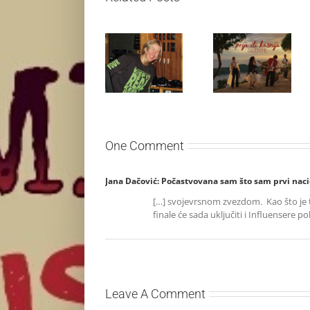
Ellie Goulding
Silente
otkriva nežniju
objavio novi
stranu novim
singl “Prije ili
singlom „4
kasnije”
Seasons“
One Comment
Jana Dačović: Počastvovana sam što sam prvi naci
[…] svojevrsnom zvezdom. Kao što je 
finale će sada uključiti i Influensere p
Leave A Comment