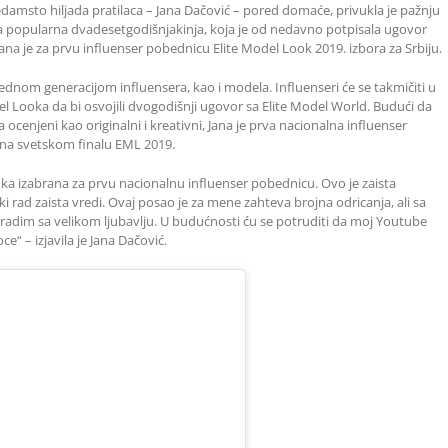
edamsto hiljada pratilaca – Jana Dačović – pored domaće, privukla je pažnju
 popularna dvadesetgodišnjakinja, koja je od nedavno potpisala ugovor
 je za prvu influenser pobednicu Elite Model Look 2019. izbora za Srbiju.
ednom generacijom influensera, kao i modela. Influenseri će se takmičiti u
del Looka da bi osvojili dvogodišnji ugovor sa Elite Model World. Budući da
ocenjeni kao originalni i kreativni, Jana je prva nacionalna influenser
 na svetskom finalu EML 2019.
ka izabrana za prvu nacionalnu influenser pobednicu. Ovo je zaista
rad zaista vredi. Ovaj posao je za mene zahteva brojna odricanja, ali sa
radim sa velikom ljubavlju. U budućnosti ću se potruditi da moj Youtube
ce“ – izjavila je Jana Dačović.