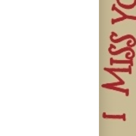
Ellie Goulding
Silente
Ariana Grande
otkriva nežniju
objavio novi
objavila osmi
stranu novim
singl “Prije ili
studijski
singlom „4
kasnije”
album „petal“
Seasons“