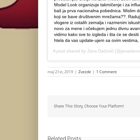
Model Look organizuje takmičenje i za influe
baš ja prva nacionalna pobednica. Mislim da
koji se bave društvenim mrežama??. Radu
vlogere iz ostalih zemalja i razmenim iskus
novo za mene i očekujem jednu divnu avant
vidimo kako sve to izgleda i šta će se des
htela da vas update-ujem sa ovim vestima, 
A post shared by
Jana Dačović
(@janadacov
maj 21st, 2019
|
Zvezde
|
1 Comment
Share This Story, Choose Your Platform!
Related Posts