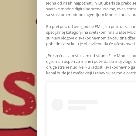
Jedna od naših najpoznatijih jutjuberki sa preko s
svetske modne digitalne scene. Naime, ova veoma
sa srpskom modnom agencijom Models Inc, izabrana
Po prvi put, od ove godine EML je u potrazi za nar
specijalnoj kategoriji na svetskom finalu Elite Mo
su njeni vlogovi o svakodnevnom životu tinejdžera 
pobednica za koju je objavljeno da će učestvovati
„Presrećna sam što sam od strane Elite Model Loo
ogroman uspeh za mene i potvrda da moj vlogerski 
druge strane nudi veliku radost i svakodnevno ga 
kanal bude još maštovitiji i zabavniji za moje pratio