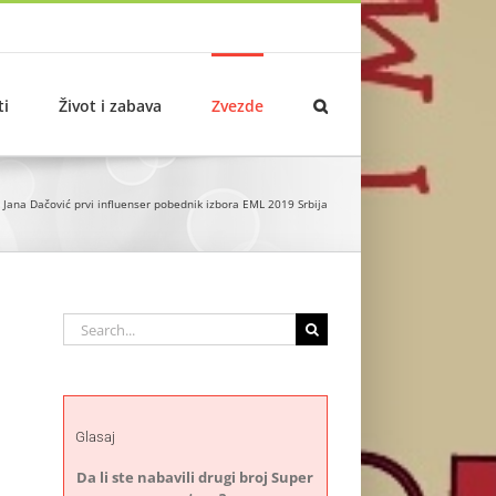
ti
Život i zabava
Zvezde
Jana Dačović prvi influenser pobednik izbora EML 2019 Srbija
Search
for:
Glasaj
Da li ste nabavili drugi broj Super