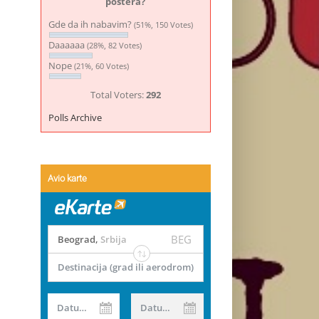
postera?
Gde da ih nabavim?
(51%, 150 Votes)
Daaaaaa
(28%, 82 Votes)
Nope
(21%, 60 Votes)
Total Voters:
292
Polls Archive
Avio karte
BEG
Beograd
,
Srbija
Destinacija (grad ili aerodrom)
Datum od
Datum do