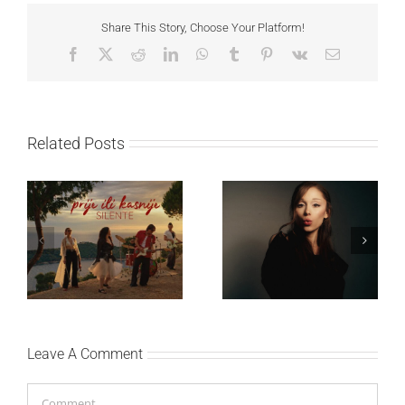
Share This Story, Choose Your Platform!
Facebook
X
Reddit
LinkedIn
WhatsApp
Tumblr
Pinterest
Vk
Email
Related Posts
Ariana Grande objavila
Silente objavio novi
osmi studijski album
singl “Prije ili kasnije”
„petal“
Leave A Comment
Comment