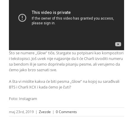
Što se numere „Glow” tiče, Stargate su potpisani kao kompozitori
i tekstopisci. Još uvek nije najjasnije da li će Charli izvoditi numeru
sa bendom ili je samo doprinela pisanju pesme, ali verujemo da
ćemo jako brzo saznati sve.
A šta vi mislite kakva će biti pesma „Glow” na kojoj su sarađivali
BTS i Charli XCX i kada ćemo je čuti?
Foto: Instagram
maj 23rd, 2019
|
Zvezde
|
0 Comments