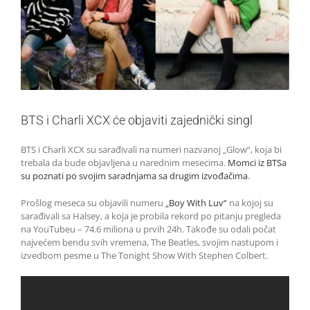
BTS i Charli XCX će objaviti zajednički singl
BTS i Charli XCX su sarađivali na numeri nazvanoj „Glow“, koja bi
trebala da bude objavljena u narednim mesecima.
Momci iz BTSa
su poznati po svojim saradnjama sa drugim izvođačima
.
Prošlog meseca su objavili numeru
„Boy With Luv“
na kojoj su
sarađivali sa Halsey, a koja je probila rekord po pitanju pregleda
na YouTubeu – 74.6 miliona u prvih 24h. Takođe su odali počat
najvećem bendu svih vremena, The Beatles, svojim nastupom i
izvedbom pesme u The Tonight Show With Stephen Colbert.