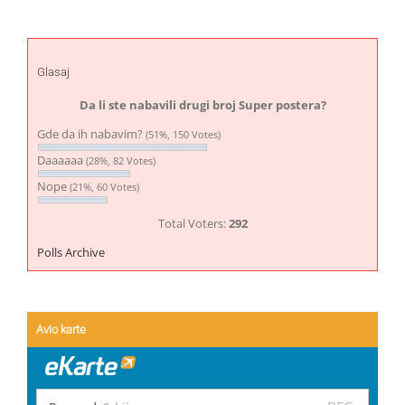
Glasaj
Da li ste nabavili drugi broj Super postera?
Gde da ih nabavim?
(51%, 150 Votes)
Daaaaaa
(28%, 82 Votes)
Nope
(21%, 60 Votes)
Total Voters:
292
Polls Archive
Avio karte