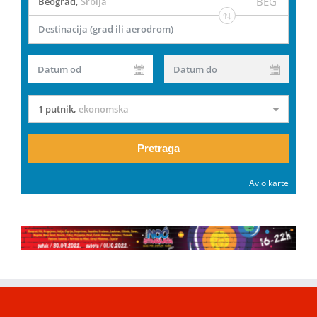
BEG
Beograd
,
Srbija
Destinacija (grad ili aerodrom)
Datum od
Datum do
1 putnik
,
ekonomska
Pretraga
Avio karte