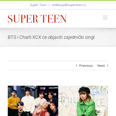
Skip
Super Teen
|
redakcija@superteen.rs
to
content
BTS i Charli XCX će objaviti zajednički singl
Previous
Next
View
Larger
Image