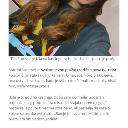
Tini Stoessel je bila na kastingu za holivudski film, ali nije prošla!
Martini Stoessel se
svakodnevno pružaju različita nova iskustva
koja bi joj značila za dalju karijeru. U najvećem broju slučajeva,
ona ostvari sve to, ali, kada je ušla u top 3 finaliste za holivudski
film, nažalost nije prošla!
„Bila je to godina kastinga. Došla sam do finala, upoznala
najznačajnijeg producenta u istoriji i stajala ispred njega…”,
nastavila je govoriti veoma uzbuđeno, ali bez želje da kaže o
kojem se producentu radi: ,,Radije to neću reći. Mislim da će
premijera biti sledeće godine.“