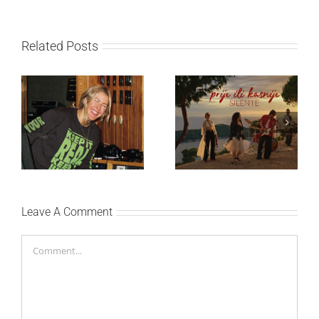
Related Posts
Ellie Goulding otkriva
Silente objavio novi
nežniju stranu novim
singl “Prije ili kasnije”
singlom „4 Seasons“
Leave A Comment
Comment