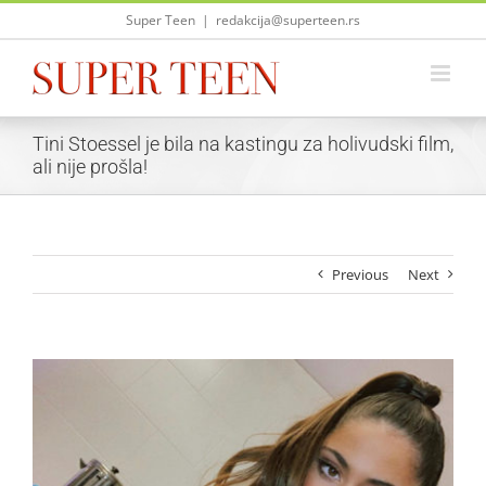
Skip
Super Teen
|
redakcija@superteen.rs
to
content
Tini Stoessel je bila na kastingu za holivudski film,
ali nije prošla!
Previous
Next
View
Larger
Image