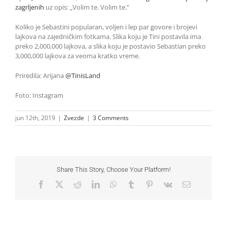
zagrljenih
uz opis: „Volim te. Volim te.”
Koliko je Sebastini popularan, voljen i lep par govore i brojevi
lajkova na zajedničkim fotkama. Slika koju je Tini postavila ima
preko 2,000,000 lajkova, a slika koju je postavio Sebastian preko
3,000,000 lajkova za veoma kratko vreme.
Priredila: Arijana
@TinisLand
Foto: Instagram
jun 12th, 2019
|
Zvezde
|
3 Comments
Share This Story, Choose Your Platform!
Facebook
X
Reddit
LinkedIn
WhatsApp
Tumblr
Pinterest
Vk
Email