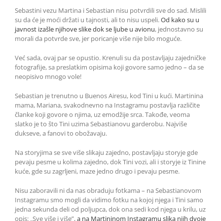
Sebastini vezu Martina i Sebastian nisu potvrdili sve do sad. Mislili
su da će je moći držati u tajnosti, ali to nisu uspeli.
Od kako su u
javnost izašle njihove slike dok se ljube u avionu
, jednostavno su
morali da potvrde sve, jer poricanje više nije bilo moguće.
Već sada, ovaj par se opustio. Krenuli su da postavljaju zajedničke
fotografije, sa preslatkim opisima koji govore samo jedno – da se
neopisivo mnogo vole!
Sebastian je trenutno u Buenos Airesu, kod Tini u kući. Martinina
mama, Mariana, svakodnevno na Instagramu postavlja različite
članke koji govore o njima, uz emodžije srca. Takođe, veoma
slatko je to što Tini uzima Sebastianovu garderobu. Najviše
dukseve, a fanovi to obožavaju.
Na storyjima se sve više slikaju zajedno, postavljaju storyje gde
pevaju pesme u kolima zajedno, dok Tini vozi, ali i storyje iz Tinine
kuće, gde su zagrljeni, maze jedno drugo i pevaju pesme.
Nisu zaboravili ni da nas obraduju fotkama – na Sebastianovom
Instagramu smo mogli da vidimo fotku na kojoj njega i Tini samo
jedna sekunda deli od poljupca, dok ona sedi kod njega u krilu, uz
opis: „Sve više i više”,
a na Martininom Instagramu slika njih dvoje