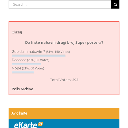
Search
for:
Glasaj
Da li ste nabavili drugi broj Super postera?
Gde da ih nabavim?
(51%, 150 Votes)
Daaaaaa
(28%, 82 Votes)
Nope
(21%, 60 Votes)
Total Voters:
292
Polls Archive
Avio karte