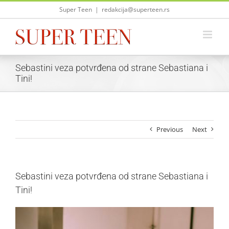
Skip
Super Teen
|
redakcija@superteen.rs
to
content
Sebastini veza potvrđena od strane Sebastiana i
Tini!
Previous
Next
Sebastini veza potvrđena od strane Sebastiana i
Tini!