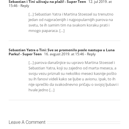
Sebastian i Tini uživaju na plaži! - Super Teen
12. jul 2019. at
15:46
- Reply
[…] Sebastian Yatra i Martina Stoessel su trenutno
jedan od najpraćenijih i najpopularnijih parova na
svetu, te ih samim tim na svakom koraku prati i
mnogo paparaca. […]
Sebastian Yatra o Tini: Sve se promenilo posle nastupa u Luna
Parku! - Super Teen
16. avgust 2019. at 15:46
- Reply
[…] parova današnjice su upravo Martina Stoessel i
Sebastian Yatra, koji su zajedno od marta meseca, a
svoju vezu priznali su nekoliko meseci kasnije pošto
su ih fanovi videli kako se ljube u avionu. Ipak, to ih
nije sprečilo da svakodnevno pričaju o svojoj ljubavi i
hvale jedno […]
Leave A Comment