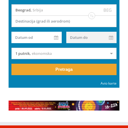
BEG
Beograd
,
Srbija
Destinacija (grad ili aerodrom)
Datum od
Datum do
1 putnik
,
ekonomska
Pretraga
Avio karte