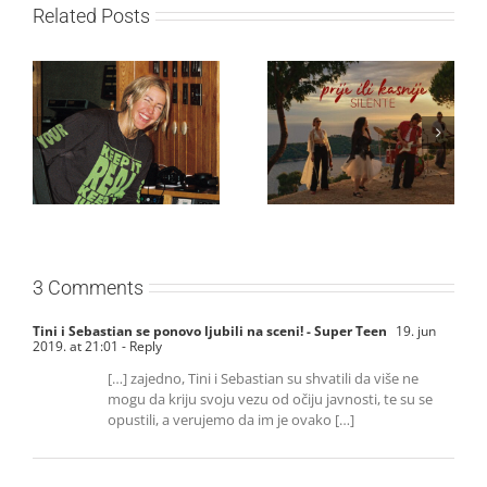
Related Posts
Ellie Goulding otkriva
Silente objavio novi
nežniju stranu novim
singl “Prije ili kasnije”
singlom „4 Seasons“
3 Comments
Tini i Sebastian se ponovo ljubili na sceni! - Super Teen
19. jun
2019. at 21:01
- Reply
[…] zajedno, Tini i Sebastian su shvatili da više ne
mogu da kriju svoju vezu od očiju javnosti, te su se
opustili, a verujemo da im je ovako […]