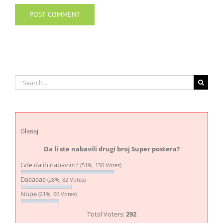
Search
for:
Glasaj
Da li ste nabavili drugi broj Super postera?
Gde da ih nabavim?
(51%, 150 Votes)
Daaaaaa
(28%, 82 Votes)
Nope
(21%, 60 Votes)
Total Voters:
292