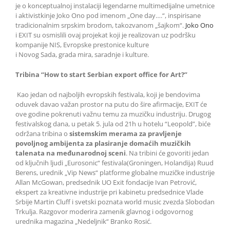
je o konceptualnoj instalaciji legendarne multimedijalne umetnice
i aktivistkinje Joko Ono pod imenom „One day….“, inspirisane
tradicionalnim srpskim brodom, takozvanom „šajkom“.
Joko Ono
i EXIT su osmislili ovaj projekat koji je realizovan uz podršku
kompanije NIS, Evropske prestonice kulture
i Novog Sada, grada mira, saradnje i kulture.
Tribina
“
How to start Serbian export office for Art
?
”
Kao jedan od najboljih evropskih festivala, koji je bendovima
oduvek davao važan prostor na putu do šire afirmacije, EXIT će
ove godine pokrenuti važnu temu za muzičku industriju. Drugog
festivalskog dana, u petak 5. jula od 21h u hotelu “Leopold”, biće
održana tribina o
sistemskim merama za pravljenje
povoljnog ambijenta za plasiranje domaćih muzičkih
talenata na međunarodnoj sceni
. Na tribini će govoriti jedan
od ključnih ljudi „Eurosonic“ festivala(Groningen, Holandija) Ruud
Berens, urednik „Vip News“ platforme globalne muzičke industrije
Allan McGowan, predsednik UO Exit fondacije Ivan Petrović,
ekspert za kreativne industrije pri kabinetu predsednice Vlade
Srbije Martin Cluff i svetski poznata world music zvezda Slobodan
Trkulja. Razgovor moderira zamenik glavnog i odgovornog
urednika magazina „Nedeljnik“ Branko Rosić.