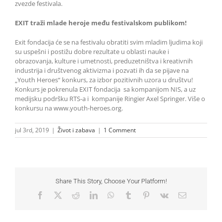
zvezde festivala.
EXIT traži mlade heroje među festivalskom publikom!
Exit fondacija će se na festivalu obratiti svim mladim ljudima koji
su uspešni i postižu dobre rezultate u oblasti nauke i
obrazovanja, kulture i umetnosti, preduzetništva i kreativnih
industrija i društvenog aktivizma i pozvati ih da se pijave na
„Youth Heroes“ konkurs, za izbor pozitivnih uzora u društvu!
Konkurs je pokrenula EXIT fondacija sa kompanijom NIS, a uz
medijsku podršku RTS-a i kompanije Ringier Axel Springer. Više o
konkursu na www.youth-heroes.org.
jul 3rd, 2019
|
Život i zabava
|
1 Comment
Share This Story, Choose Your Platform!
Facebook
X
Reddit
LinkedIn
WhatsApp
Tumblr
Pinterest
Vk
Email