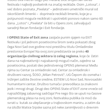
festivala i najbolji podsetnik na značaj reciklaže. Osim „Lotosa“, i
već dobro poznata „Pixelata“ – jedinstveni umetnički mural od
iskorišćenih limenki – doprineće reciklaži limenki, koje je u
potpunosti moguće reciklirati i upotrebiti ponovo nakon samo 60
dana. „Lotos“ i „Pixelata“ će biti u Opens zoni, zahvaljujući
saradnji Recan fondacije i Exit fondacije.
I OPENS State of Exit zona
zasijaće punim sjajem na EXIT
festivalu i još jednom posetiocima širom sveta pokazati zbog
čega Novi Sad ove godine nosi prestižnu titulu Omladinske
prestonice Evrope! Na ovoj zoni predstaviće se preko
40
organizacija civilnog sektora iz celog regiona
, koje će četiri
dana na najkreativniji i najzabavniji mogući način, zajedno sa
posetiocima, postati deo jedinstvenog OPENS plemena! Među
njima su Centar za omladinski rad, Centar za omladinski i
društveni razvoj, ŠOSO „Milan Petrović“, UG Čepom do osmeha i
Inžinjeri zaštite životne sredine, ESTIEM LG Novi Sad, Novosadski
humanitarni centar, Društvo tumača i prevodilaca za znakovni
jezik i mnogi drugi. Drugi deo OPENS State of EXIT zone vrveće od
najrazličitijeg zabavnog sadržaja! Pre nego što se uputi na časove
plemenskog plesa na ovoj zoni, festivalska publika će moći da
svrati u kutak za ulepšavanje u trajbovskom maniru, a zatim da
na izložbi Matice Srpske sazna još neke zanimljivosti o drevnim