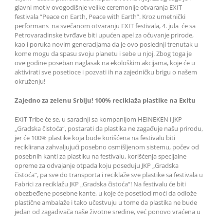
glavni motiv ovogodišnje velike ceremonije otvaranja EXIT
festivala “Peace on Earth, Peace with Earth”. Kroz umetnički
performans na svečanom otvaranju EXIT festivala, 4. jula će sa
Petrovaradinske tvrđave biti upućen apel za očuvanje prirode,
kao i poruka novim generacijama da je ovo poslednji trenutak u
kome mogu da spasu svoju planetu i sebe u njoj. Zbog toga je
ove godine poseban naglasak na ekološkim akcijama, koje će u
aktivirati sve posetioce i pozvati ih na zajedničku brigu o našem
okruženju!
Zajedno za zelenu Srbiju! 100% reciklaža plastike na Exitu
EXIT Tribe će se, u saradnji sa kompanijom HEINEKEN i JKP
„Gradska čistoća“, postarati da plastika ne zagađuje našu prirodu,
jer će 100% plastike koja bude korišćena na festivalu biti
reciklirana zahvaljujući posebno osmišljenom sistemu, počev od
posebnih kanti za plastiku na festivalu, korišćenja specijalne
opreme za odvajanje otpada koju poseduju JKP „Gradska
čistoća“, pa sve do transporta i reciklaže sve plastike sa festivala u
Fabrici za reciklažu JKP „Gradska čistoća“! Na festivalu će biti
obezbeđene posebne kante, u koje će posetioci moći da odlože
plastične ambalaže i tako učestvuju u tome da plastika ne bude
jedan od zagađivača naše životne sredine, već ponovo vraćena u