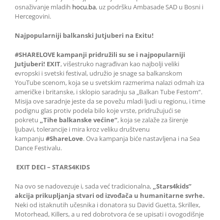
osnaživanje mladih
hocu.ba
, uz podršku Ambasade SAD u Bosni i
Hercegovini.
Najpopularniji balkanski Jutjuberi na Exitu!
#SHARELOVE kampanji pridružili su se i najpopularniji
Jutjuberi!
EXIT
, višestruko nagrađivan kao najbolji veliki
evropski i svetski festival, udružio je snage sa balkanskom
YouTube scenom, koja se u svetskim razmerima nalazi odmah iza
američke i britanske, i sklopio saradnju sa „Balkan Tube Festom“.
Misija ove saradnje jeste da se povežu mladi ljudi u regionu, i time
podignu glas protiv podela bilo koje vrste, pridružujući se
pokretu
„Tihe balkanske većine“
, koja se zalaže za širenje
ljubavi, tolerancije i mira kroz veliku društvenu
kampanju
#ShareLove
. Ova kampanja biće nastavljena i na Sea
Dance Festivalu.
EXIT DECI – STARS4KIDS
Na ovo se nadovezuje i, sada već tradicionalna,
„Star
s
4kids”
akcij
a
prikupljanja stvari od izvođača u humanitarne svrhe.
Neki od istaknutih učesnika i donatora su David Guetta, Skrillex,
Motorhead, Killers, a u red dobrotvora će se upisati i ovogodišnje