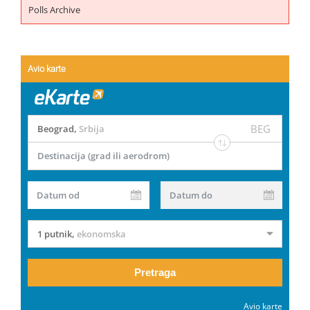
Polls Archive
Avio karte
BEG
Beograd
,
Srbija
Destinacija (grad ili aerodrom)
Datum od
Datum do
1 putnik
,
ekonomska
Pretraga
Avio karte