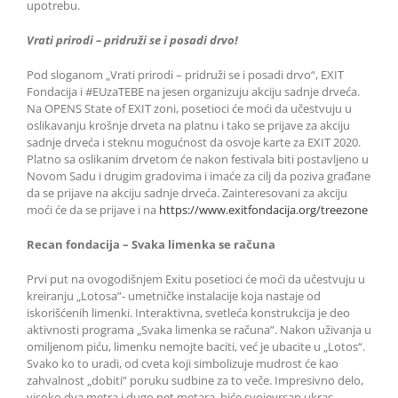
upotrebu.
Vrati prirodi – pridruži se i posadi drvo!
Pod sloganom „Vrati prirodi – pridruži se i posadi drvo“, EXIT
Fondacija i #EUzaTEBE na jesen organizuju akciju sadnje drveća.
Na OPENS State of EXIT zoni, posetioci će moći da učestvuju u
oslikavanju krošnje drveta na platnu i tako se prijave za akciju
sadnje drveća i steknu mogućnost da osvoje karte za EXIT 2020.
Platno sa oslikanim drvetom će nakon festivala biti postavljeno u
Novom Sadu i drugim gradovima i imaće za cilj da poziva građane
da se prijave na akciju sadnje drveća. Zainteresovani za akciju
moći će da se prijave i na
https://www.exitfondacija.org/treezone
Recan fondacija – Svaka limenka se računa
Prvi put na ovogodišnjem Exitu posetioci će moći da učestvuju u
kreiranju „Lotosa”- umetničke instalacije koja nastaje od
iskorišćenih limenki. Interaktivna, svetleća konstrukcija je deo
aktivnosti programa „Svaka limenka se računa”. Nakon uživanja u
omiljenom piću, limenku nemojte baciti, već je ubacite u „Lotos“.
Svako ko to uradi, od cveta koji simbolizuje mudrost će kao
zahvalnost „dobiti” poruku sudbine za to veče. Impresivno delo,
visoko dva metra i dugo pet metara, biće svojevrsan ukras