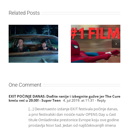
Related Posts
SF NIGHT: POSLEDNJI
Najuspešnije otvaranje
DANI ULICE
studijskog filma u Srbiji:
HRASTOVA u Concept
Spajdermen: Novi dan
Cinema i CineStar
oborio rekord već prvog
bioskopima 12. avgusta
vikenda
One Comment
EXIT POČINJE DANAS: Dođite ranije i izbegnite gužve jer The Cure
kreću već u 20:30! - Super Teen
4. jul 2019. at 11:31
- Reply
[…] Devetnaesto izdanje EXIT festivala počinje danas,
a prvi festivalski dan nosiće naziv OPENS Day u čast
titule Omladinske prestonice Evrope koju ove godine
proslavlja Novi Sad. Jedan od najiščekivanijih imena