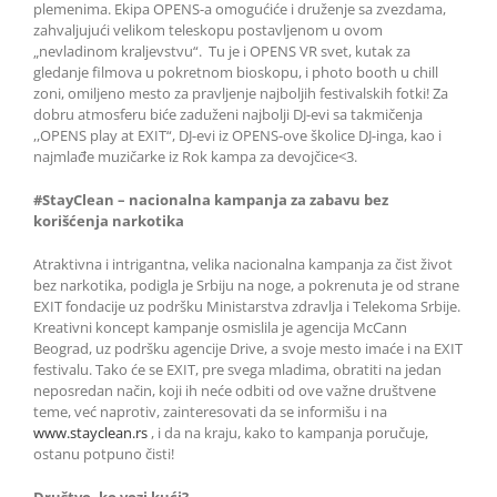
plemenima. Ekipa OPENS-a omogućiće i druženje sa zvezdama,
zahvaljujući velikom teleskopu postavljenom u ovom
„nevladinom kraljevstvu“. Tu je i OPENS VR svet, kutak za
gledanje filmova u pokretnom bioskopu, i photo booth u chill
zoni, omiljeno mesto za pravljenje najboljih festivalskih fotki! Za
dobru atmosferu biće zaduženi najbolji DJ-evi sa takmičenja
,,OPENS play at EXIT“, DJ-evi iz OPENS-ove školice DJ-inga, kao i
najmlađe muzičarke iz Rok kampa za devojčice<3.
#StayClean – nacionalna kampanja za zabavu bez
korišćenja narkotika
Atraktivna i intrigantna, velika nacionalna kampanja za čist život
bez narkotika, podigla je Srbiju na noge, a pokrenuta je od strane
EXIT fondacije uz podršku Ministarstva zdravlja i Telekoma Srbije.
Kreativni koncept kampanje osmislila je agencija McCann
Beograd, uz podršku agencije Drive, a svoje mesto imaće i na EXIT
festivalu. Tako će se EXIT, pre svega mladima, obratiti na jedan
neposredan način, koji ih neće odbiti od ove važne društvene
teme, već naprotiv, zainteresovati da se informišu i na
www.stayclean.rs
, i da na kraju, kako to kampanja poručuje,
ostanu potpuno čisti!