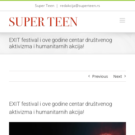
Skip
Super Teen
|
redakcija@superteen.rs
to
content
EXIT festival i ove godine centar društvenog
aktivizma i humanitarnih akcija!
Previous
Next
EXIT festival i ove godine centar društvenog
aktivizma i humanitarnih akcija!