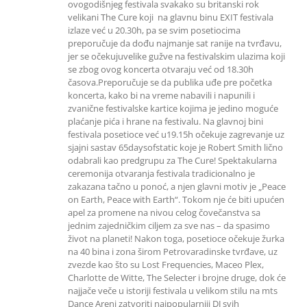
ovogodišnjeg festivala svakako su britanski rok
velikani The Cure koji na glavnu binu EXIT festivala
izlaze već u 20.30h, pa se svim posetiocima
preporučuje da dođu najmanje sat ranije na tvrđavu,
jer se očekujuvelike gužve na festivalskim ulazima koji
se zbog ovog koncerta otvaraju već od 18.30h
časova.Preporučuje se da publika uđe pre početka
koncerta, kako bi na vreme nabavili i napunili i
zvanične festivalske kartice kojima je jedino moguće
plaćanje pića i hrane na festivalu. Na glavnoj bini
festivala posetioce već u19.15h očekuje zagrevanje uz
sjajni sastav 65daysofstatic koje je Robert Smith lično
odabrali kao predgrupu za The Cure! Spektakularna
ceremonija otvaranja festivala tradicionalno je
zakazana tačno u ponoć, a njen glavni motiv je „Peace
on Earth, Peace with Earth“. Tokom nje će biti upućen
apel za promene na nivou celog čovečanstva sa
jednim zajedničkim ciljem za sve nas – da spasimo
život na planeti! Nakon toga, posetioce očekuje žurka
na 40 bina i zona širom Petrovaradinske tvrđave, uz
zvezde kao što su Lost Frequencies, Maceo Plex,
Charlotte de Witte, The Selecter i brojne druge, dok će
najjače veče u istoriji festivala u velikom stilu na mts
Dance Areni zatvoriti najpopularniji DJ svih