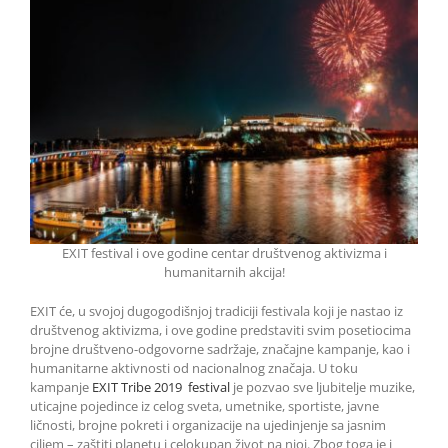
EXIT festival i ove godine centar društvenog aktivizma i
humanitarnih akcija!
EXIT će, u svojoj dugogodišnjoj tradiciji festivala koji je nastao iz
društvenog aktivizma, i ove godine predstaviti svim posetiocima
brojne društveno-odgovorne sadržaje, značajne kampanje, kao i
humanitarne aktivnosti od nacionalnog značaja. U toku
kampanje
EXIT Tribe 2019 festival
je pozvao sve ljubitelje muzike,
uticajne pojedince iz celog sveta, umetnike, sportiste, javne
ličnosti, brojne pokreti i organizacije na ujedinjenje sa jasnim
ciljem – zaštiti planetu i celokupan život na njoj. Zbog toga je i