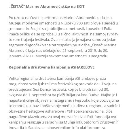
„ČISTAČ“ Marine Abramović stiže na EXIT
Po uzoru na čuveni performans Marine Abramović, kada je u
Muzeju moderne umetnosti u Njujorku 700 sati provela sedeći u
„nemom druženju“ sa ljubiteljima umetnosti, i posetioci Exita
imaće priliku da se oprobaju u sličnoj aktivnosti na samoj Tvrđavi
tokom trajanja festivala. Ova instalacija je najava samo za jedan
segment dugoočekivane retrospektivne izložbe „Čistač“ Marine
Abramović koja nas očekuje od 21. septembra 2019. do 20.
januara 2020. u Muzeju savremene umetnosti u Beogradu.
Regionalna društvena kampanja #SHARELOVE
Velika regionalna društvena kampanja #ShareLove pruža
mogućnost svim ljubiteljima festivalskog provoda da uživaju na
predstojećem Sea Dance festivalu, koji će biti održan od 30.
avgusta do 1. septembra na plaži Buljarica kod Budve. Najbolje i
najautentičnije objave na Instagramu i Fejsbuku koje pozivaju na
toleranciju, ljubav i poštovanje među ljudima u regionu, a sadrže i
obavezne heštegove #sharelove i #tihabalkanskavecina, biće
nagrađene ulaznicama za ovaj morski festival! Exit fondacija ovu
kampanju realizuje u saradnji sa Munja Inkubatorom Društvenih
Inovacija iz Sarajeva, najposećenijom info platformom za