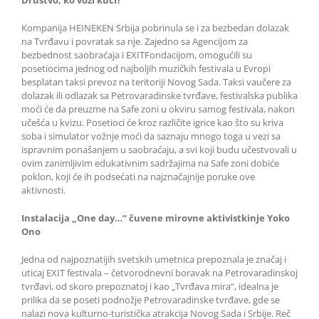
Društvo, ko vozi kući?
Kompanija HEINEKEN Srbija pobrinula se i za bezbedan dolazak
na Tvrđavu i povratak sa nje. Zajedno sa Agencijom za
bezbednost saobraćaja i EXITFondacijom, omogućili su
posetiocima jednog od najboljih muzičkih festivala u Evropi
besplatan taksi prevoz na teritoriji Novog Sada. Taksi vaučere za
dolazak ili odlazak sa Petrovaradinske tvrđave, festivalska publika
moći će da preuzme na Safe zoni u okviru samog festivala, nakon
učešća u kvizu. Posetioci će kroz različite igrice kao što su kriva
soba i simulator vožnje moći da saznaju mnogo toga u vezi sa
ispravnim ponašanjem u saobraćaju, a svi koji budu učestvovali u
ovim zanimljivim edukativnim sadržajima na Safe zoni dobiće
poklon, koji će ih podsećati na najznačajnije poruke ove
aktivnosti.
Instalacija „One day…“ čuvene mirovne aktivistkinje Yoko
Ono
Jedna od najpoznatijih svetskih umetnica prepoznala je značaj i
uticaj EXIT festivala – četvorodnevni boravak na Petrovaradinskoj
tvrđavi, od skoro prepoznatoj i kao „Tvrđava mira“, idealna je
prilika da se poseti podnožje Petrovaradinske tvrđave, gde se
nalazi nova kulturno-turistička atrakcija Novog Sada i Srbije. Reč