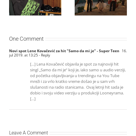
nežniju stranu novim
singl “Prije ili kasnije”
singlom „4 Seasons“
One Comment
Novi spot Lene Kovačević za hit "Samo da mi je" - Super Teen
16.
jul 2019. at 13:25
- Reply
[…] Lena Kovačević objavila je spot za najnoviji hit
singl „Samo da mi je“ koji je, iako samo u audio verziji,
od početka objavljivanja u trendingu na You Tube
mreži i za vrlo kratko vreme došao je u sam vrh
slušanosti na radio stanicama. Ovaj letnji hit sada je
dobio i svoju video verziju u produkciji Looneyrama.
[…]
Leave A Comment