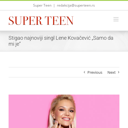
Skip
Super Teen
|
redakcija@superteen.rs
to
content
Stigao najnoviji singl Lene Kovačević „Samo da
mi je“
Previous
Next
View
Larger
Image