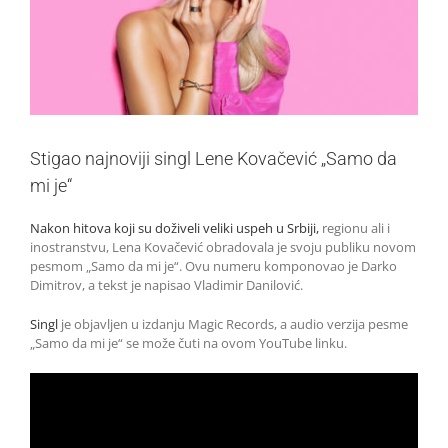
Stigao najnoviji singl Lene Kovačević „Samo da
mi je“
Nakon hitova koji su doživeli veliki uspeh u Srbiji,
regionu ali i
inostranstvu, Lena Kovačević obradovala je svoju publiku novom
pesmom „Samo da mi je“. Ovu numeru komponovao je Darko
Dimitrov, a tekst je napisao Vladimir Danilović.
Singl
je objavljen u izdanju Magic Records, a audio verzija pesme
„Samo da mi je“ se može čuti na ovom YouTube linku.