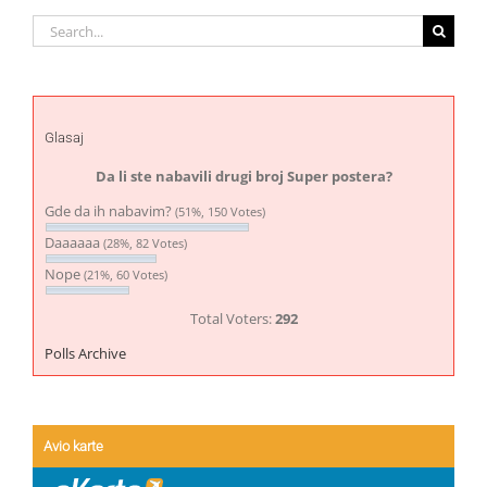
Search
for:
Glasaj
Da li ste nabavili drugi broj Super postera?
Gde da ih nabavim?
(51%, 150 Votes)
Daaaaaa
(28%, 82 Votes)
Nope
(21%, 60 Votes)
Total Voters:
292
Polls Archive
Avio karte