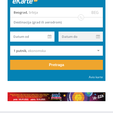
BEG
Beograd
,
Srbija
Destinacija (grad ili aerodrom)
Datum od
Datum do
1 putnik
,
ekonomska
Pretraga
Avio karte