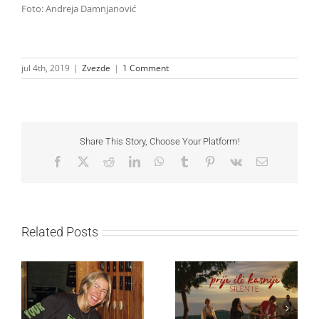
Foto: Andreja Damnjanović
jul 4th, 2019
|
Zvezde
|
1 Comment
Share This Story, Choose Your Platform!
Facebook
X
Reddit
LinkedIn
WhatsApp
Tumblr
Pinterest
Vk
Email
Related Posts
Ellie Goulding otkriva
Silente objavio novi