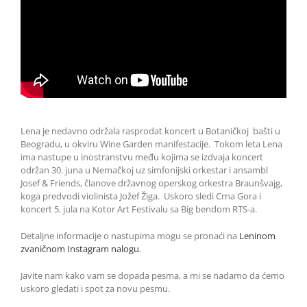
Lena je nedavno održala rasprodat koncert u Botaničkoj bašti u
Beogradu, u okviru Wine Garden manifestacije. Tokom leta Lena
ima nastupe u inostranstvu među kojima se izdvaja koncert
održan 30. juna u Nemačkoj uz simfonijski orkestar i ansambl
Josef & Friends, članove državnog operskog orkestra Braunšvajg,
koga predvodi violinista Jožef Žiga. Uskoro sledi Crna Gora i
koncert 5. jula na Kotor Art Festivalu sa Big bendom RTS-a.
Detaljne informacije o nastupima mogu se pronaći na
Leninom
zvaničnom Instagram nalogu
.
Javite nam kako vam se dopada pesma, a mi se nadamo da ćemo
uskoro gledati i spot za novu pesmu.