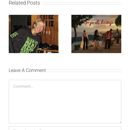
Related Posts
Ellie Goulding otkriva
Silente objavio novi
nežniju stranu novim
singl “Prije ili kasnije”
singlom „4 Seasons“
Leave A Comment
Comment