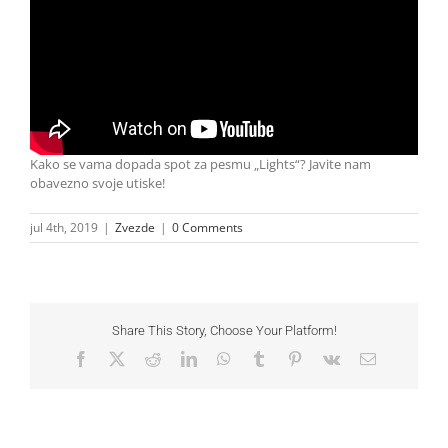
Kako se vama dopada spot za pesmu „Lights“? Javite nam
obavezno svoje utiske!
jul 4th, 2019
|
Zvezde
|
0 Comments
Share This Story, Choose Your Platform!
Facebook
X
Reddit
LinkedIn
WhatsApp
Tumblr
Pinterest
Vk
Email