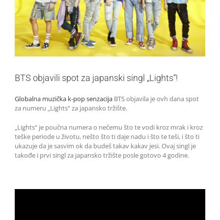
BTS objavili spot za japanski singl „Lights“!
Globalna muzička k-pop senzacija
BTS objavila je ovh dana spot
za numeru „Lights“ za japansko tržište.
„Lights“ je poučna numera o nečemu što te vodi kroz mrak i kroz
teške periode u životu, nešto što ti daje nadu i što te teši, i što ti
ukazuje da je sasvim ok da budeš takav kakav jesi. Ovaj singl je
takođe i prvi singl za japansko tržište posle gotovo 4 godine.