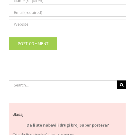
Search
for:
Glasaj
Da li ste nabavili drugi broj Super postera?
Gde da ih nabavim?
(51%, 150 Votes)