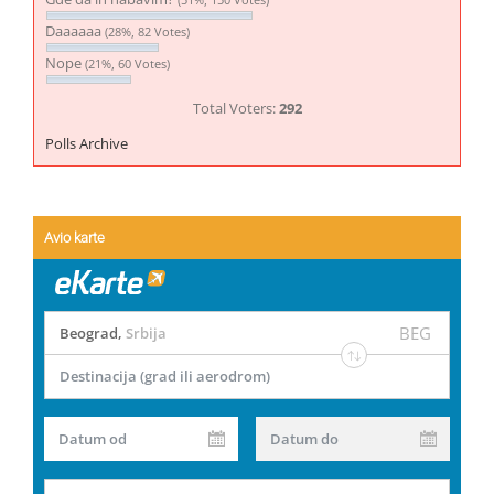
Daaaaaa
(28%, 82 Votes)
Nope
(21%, 60 Votes)
Total Voters:
292
Polls Archive
Avio karte
BEG
Beograd
,
Srbija
Destinacija (grad ili aerodrom)
Datum od
Datum do