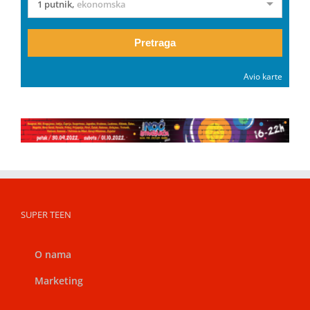
1 putnik
,
ekonomska
Pretraga
Avio karte
SUPER TEEN
O nama
Marketing