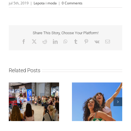
jul 5th, 2019
|
Lepota i moda
|
0 Comments
Share This Story, Choose Your Platform!
Facebook
X
Reddit
LinkedIn
WhatsApp
Tumblr
Pinterest
Vk
Email
Related Posts
Lilly Drogerie proslavile
10. online rođendan,
Leto menja naše navike
uručile automobil
– vreme je da
Citroën C3 i najavile
promenite i beauty
saradnju sa
rutinu
šampionkom Andreom
Bokan