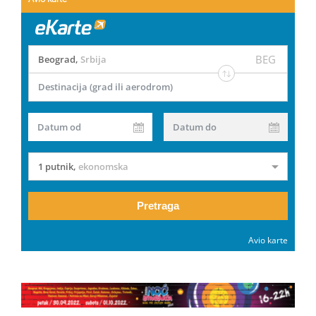
BEG
Beograd
,
Srbija
Destinacija (grad ili aerodrom)
Datum od
Datum do
1 putnik
,
ekonomska
Pretraga
Avio karte