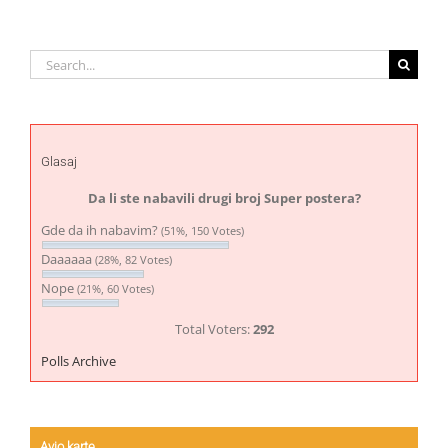
Search
for:
Glasaj
Da li ste nabavili drugi broj Super postera?
Gde da ih nabavim?
(51%, 150 Votes)
Daaaaaa
(28%, 82 Votes)
Nope
(21%, 60 Votes)
Total Voters:
292
Polls Archive
Avio karte