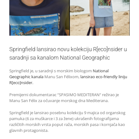
Springfield lansirao novu kolekciju R[eco]nsider u
saradnji sa kanalom National Geographic
Springfield je, u saradnji s morskim biologom
National
Geographic kanala
Manu San Félixom,
lansirao eco-friendly liniju
R[eco]nsider.
Premijerni dokumentarac “SPASIMO MEDITERAN“ režirao je
Manu San Félix za očuvanje morskog dna Mediterana.
Springfield je lansirao posebnu kolekciju 9 majica od organskog
pamuka (6 za muškarce i 3 za žene) ukrašenih fotografijama
različitih morskih vrsta poput raža, morskih pasa i kornjača kao
glavnih protagonista.