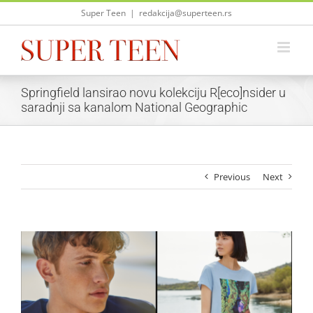
Skip
Super Teen
|
redakcija@superteen.rs
to
content
Springfield lansirao novu kolekciju R[eco]nsider u
saradnji sa kanalom National Geographic
Previous
Next
View
Larger
Image