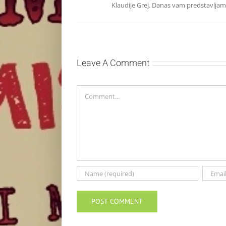
Klaudije Grej. Danas vam predstavljamo
Leave A Comment
Comment