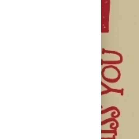
il
Najuspešnije
Priključi se
otvaranje
besplatnoj
HBO Max
studijskog
regionalnoj AI
predstavio
filma u Srbiji:
edukaciji i
službeni
Spajdermen:
nauči kako da
trejler za novu
Novi dan
veštačku
DC seriju
oborio rekord
inteligenciju
„Fenjeri“
već prvog
primeniš u
vikenda
praksi