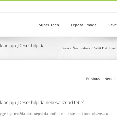
Super Teen
Lepota i moda
Save
lanjaju „Deset hiljada
Home
Život i zabava
Publik Praktikum i
Previous
Next
lanjaju „Deset hiljada nebesa iznad tebe”
jige koje možda niste uepsli da pročitate dok ste imali tonu obaveza u