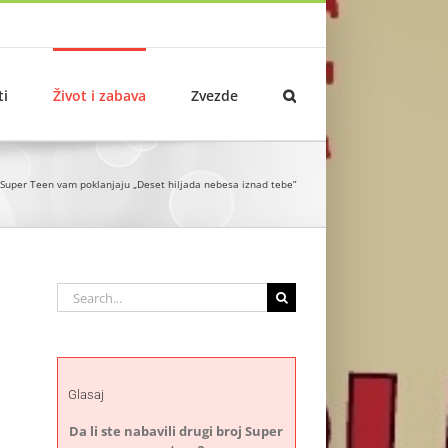
ti
Život i zabava
Zvezde
 Super Teen vam poklanjaju „Deset hiljada nebesa iznad tebe”
Search
for:
Glasaj
Da li ste nabavili drugi broj Super