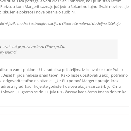
ve duše. Ova potraga je vodi kroz San Francisko, koji je uništen ratom,
Pariza, u kom Margerit saznaje još jednu šokantnu tajnu. Svaki novi svet je
o iskušenje pokreće i nova pitanja o sudbini.
čni jezik, mudre i uzbudljive akcije, a čitaoce će naterati da željno iščekuju
 završetak je pravi začin za čitavu priču.
urnal
i smo vam i poklone. U saradnji sa prijateljima iz izdavačke kuće Publik
„Deset hiljada nebesa iznad tebe”. Kako biste učestovali u akciji potrebno
s i odgovorite tačno na pitanje – „Uz čiju pomoć Margerit putuje kroz
resu i grad, kao i koje ste godište. I da ova akcija važi za Srbiju, Crnu
i Sloveniju. Igramo se do 27. jula u 12 časova kada ćemo imena dobitnika