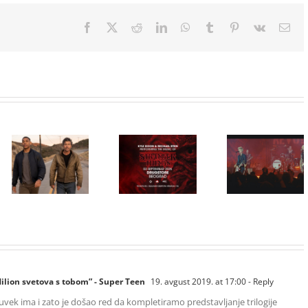
Facebook
X
Reddit
LinkedIn
WhatsApp
Tumblr
Pinterest
Vk
Ema
Film
NIMRODS,
inspirisan
HBO Max
ranim danima
STRANGER
predstavio
grupe GREEN
THINGS
službeni
DAY, stiže u
muzika iz
trejler za novu
CineStar i
serije uživo u
DC seriju
Concept
Beogradu!
„Fenjeri“
Cinema
ekskluzivno
11. i 14.
avgusta
ilion svetova s tobom” - Super Teen
19. avgust 2019. at 17:00
- Reply
e uvek ima i zato je došao red da kompletiramo predstavljanje trilogije