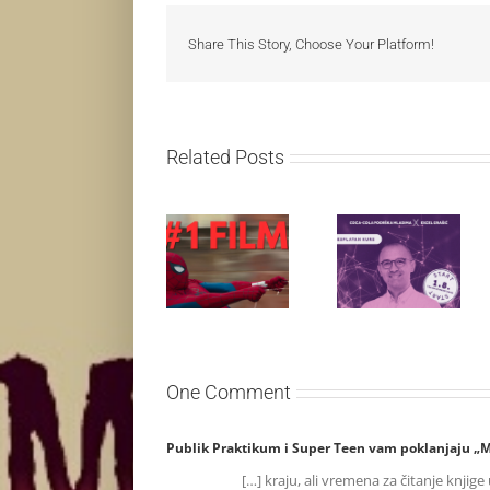
Share This Story, Choose Your Platform!
Related Posts
Najuspešnije
Priključi se
otvaranje
besplatnoj
studijskog
regionalnoj AI
filma u Srbiji:
edukaciji i
Spajdermen:
nauči kako da
Novi dan
veštačku
oborio rekord
inteligenciju
već prvog
primeniš u
vikenda
praksi
One Comment
Publik Praktikum i Super Teen vam poklanjaju „M
[…] kraju, ali vremena za čitanje knjig