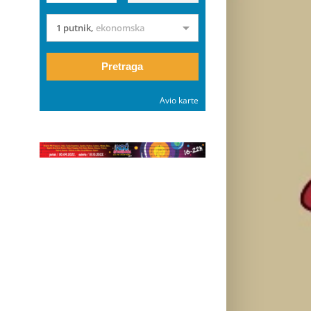
1 putnik
,
ekonomska
Pretraga
Avio karte