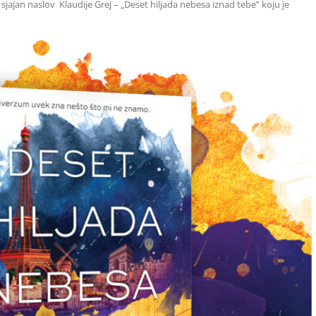
jajan naslov Klaudije Grej – „Deset hiljada nebesa iznad tebe” koju je