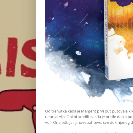
Od trenutka kada je Margerit prvi put putovala kro
neprijatelja. Oni bi uradili sve da je prisile da i
voli. Ona odbija njihove zahteve, sve dok njenog d