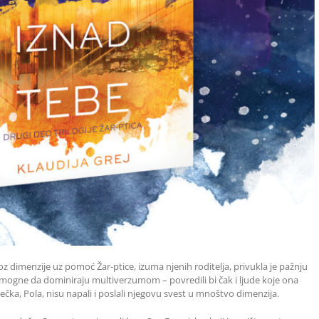
z dimenzije uz pomoć Žar-ptice, izuma njenih roditelja, privukla je pažnju
m pomogne da dominiraju multiverzumom – povredili bi čak i ljude koje ona
ečka, Pola, nisu napali i poslali njegovu svest u mnoštvo dimenzija.