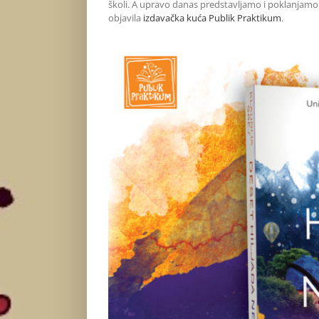
školi. A upravo danas predstavljamo i poklanjamo s
objavila
izdavačka kuća Publik Praktikum
.