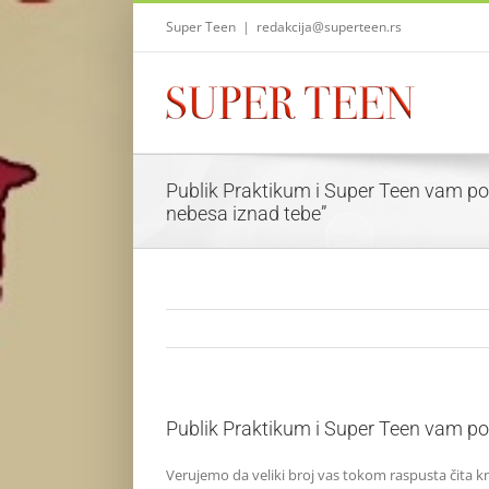
Skip
Super Teen
|
redakcija@superteen.rs
to
content
Publik Praktikum i Super Teen vam pok
nebesa iznad tebe”
Publik Praktikum i Super Teen vam pok
Verujemo da veliki broj vas tokom raspusta čita kn