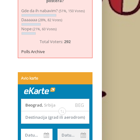
postera?
Gde da ih nabavim?
(51%, 150 Votes)
Daaaaaa
(28%, 82 Votes)
Nope
(21%, 60 Votes)
Total Voters:
292
Polls Archive
Avio karte
BEG
Beograd
,
Srbija
Destinacija (grad ili aerodrom)
Datum od
Datum do