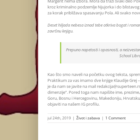
Margerit nema izbora. Mora da traži svaki deo Polo
kroz kriminalno podzemlje Njujorka i do blistavog 
za korak približava spasavanju Pola. Ali svako nov
Deset hiljada nebesa iznad tebe otkriva bogat i romanti
završnu knjigu.
Prepuno napetosti i opasnosti, a neizvestan
School Library Jo
Kao što smo naveli na početku ovog teksta, spremil
Praktikum za vas imamo dve knjige Klaudije Grej – 
je da nam se javite na mail redakcija@superteen.r
dimenzije”. Pored toga nam napišite ime, prezime, ad
Goru, Bosnu i Hercegovinu, Makedoniju, Hrvatsku 
objaviti na našem IG profilu.
jul 24th, 2019
|
Život i zabava
|
1 Comment