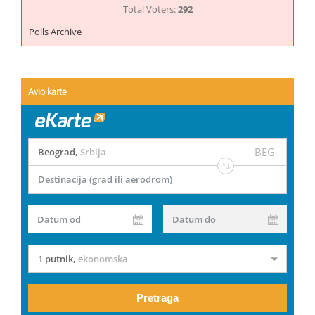
Total Voters:
292
Polls Archive
Avio karte
BEG
Beograd
,
Srbija
Destinacija (grad ili aerodrom)
Datum od
Datum do
1 putnik
,
ekonomska
Pretraga