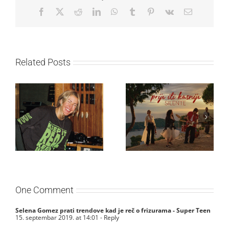
Facebook
X
Reddit
LinkedIn
WhatsApp
Tumblr
Pinterest
Vk
Email
Related Posts
Ellie Goulding otkriva
Silente objavio novi
nežniju stranu novim
singl “Prije ili kasnije”
singlom „4 Seasons“
One Comment
Selena Gomez prati trendove kad je reč o frizurama - Super Teen
15. septembar 2019. at 14:01
- Reply