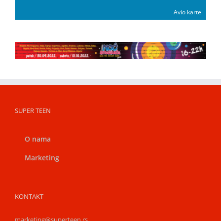
Avio karte
SUPER TEEN
O nama
Marketing
KONTAKT
marketing@superteen.rs