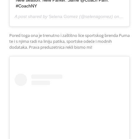
#CoachNY
A post shared by
Selena Gomez
(@selenagomez) on
Mar 21, 
Pored toga ona je trenutno i zaštitno lice sportskog brenda Puma
te i s njima radi na liniju patika, sportske odeće i modnih
dodataka. Prava preduzetnica rekli bismo mi!