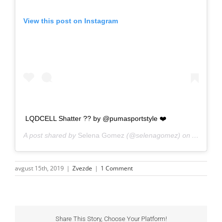
View this post on Instagram
LQDCELL Shatter ?? by @pumasportstyle ❤️
A post shared by
Selena Gomez
(@selenagomez) on
Aug 7, 2
avgust 15th, 2019
|
Zvezde
|
1 Comment
Share This Story, Choose Your Platform!