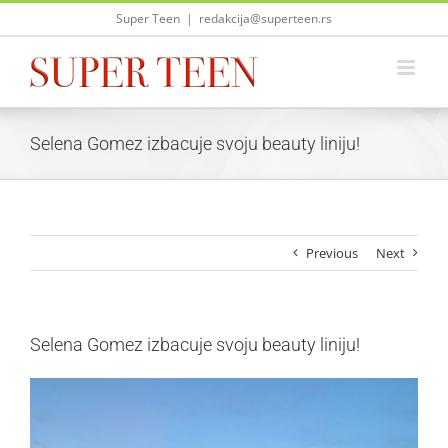
Skip
Super Teen
|
redakcija@superteen.rs
to
content
Selena Gomez izbacuje svoju beauty liniju!
Previous
Next
Selena Gomez izbacuje svoju beauty liniju!