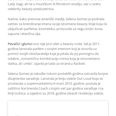
Lady Gagi, ali ne u muzičkom ili filmskom studiju, već u svetu
celebrity beauty preduzetnica.
Naime, kako prenose američki mediji, Selena Gomez je podnela
zahtev za brendiranje imena svoje istoimene beauty linije koja će
uključivati parfeme, kozmetiku, proizvode za negu kože i kose,
sapune i eterična ulja.
Pevačici i glumci
ovo nije prvi izlet u beauty vode. Sel je 2011.
godine lansirala parfem s svojim imenom koji je stvorila uz
pomoć svojih obožavatelja koje je pitala da joj pomognu da
odabre „romantičnu kombinaciju mirisa koja je istovremeno
slatka, ali i zrela“, izjavila je tada za stranicu Racked.
Selena Gomez je također tokom proteklih godina ostvarila brojne
dizajnerske saradnje. Lansirala je liniju odeće Out Loud koja se
prodavala u supermarketima K-mart 2010. godine, postala je
zaštitno lice brenda Coach s kojim već par godina sarađuje i na
liniji torbica, a zajedno su 2018. godine izbacili i kolekciju odeće.