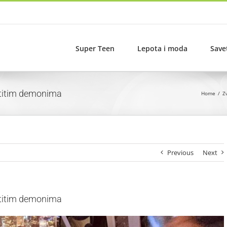
Super Teen
Lepota i moda
Save
astitim demonima
Home
Z
Previous
Next
astitim demonima