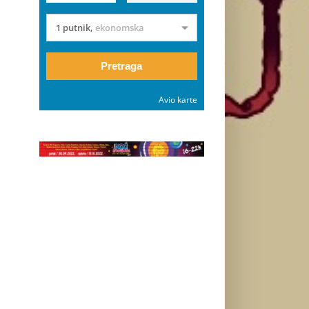
1 putnik
,
ekonomska
Pretraga
Avio karte