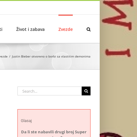
ti
Život i zabava
Zvezde
vezde
Justin Bieber otvoreno o borbi sa vlastitim demonima
Search
for:
Glasaj
Da li ste nabavili drugi broj Super