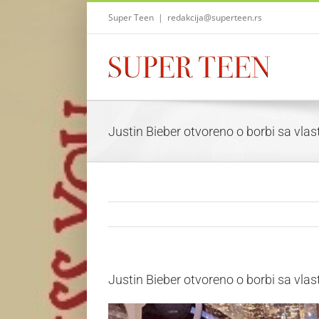
Skip
Super Teen
|
redakcija@superteen.rs
to
content
Justin Bieber otvoreno o borbi sa vl
Justin Bieber otvoreno o borbi sa vl