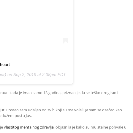
 heart
ber) on
Sep 2, 2019 at 2:38pm PDT
raun kada je imao samo 13 godina, priznao je da se teško drogirao i
t. Postao sam udaljen od svih koji su me voleli. Ja sam se osećao kao
podužem postu Jus.
nje
vlastitog mentalnog zdravlja
, objasnila je kako su mu stalne pohvale u