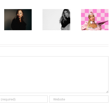
Paris Hilton
Karol G
ponovo u ulozi
objavila singl
„Gloss Boss“
„Matadora“ i
Ariana Grande
u kampanji
najavila novi
objavila osmi
NYX
album „No Me
studijski
Professional
Arrepiento de
album „petal“
Makeup „If
Sentir Tanto“
You NYX, You
koji stiže 7.
Know“
avgusta
Volume 2