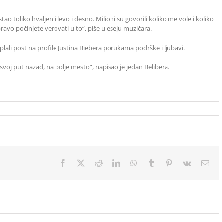
o toliko hvaljen i levo i desno. Milioni su govorili koliko me vole i koliko
ravo počinjete verovati u to“, piše u eseju muzičara.
lali post na profile Justina Biebera porukama podrške i ljubavi.
o svoj put nazad, na bolje mesto“, napisao je jedan Belibera.
Facebook
X
Reddit
LinkedIn
WhatsApp
Tumblr
Pinterest
Vk
Ema