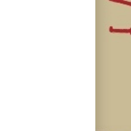
Ellie Goulding
Silente
Ariana Grande
otkriva nežniju
objavio novi
objavila osmi
stranu novim
singl “Prije ili
studijski
singlom „4
kasnije”
album „petal“
Seasons“