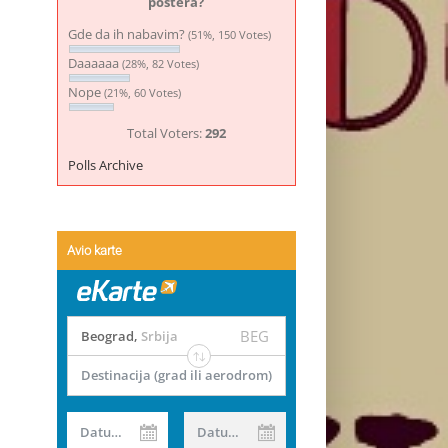
postera?
Gde da ih nabavim?
(51%, 150 Votes)
Daaaaaa
(28%, 82 Votes)
Nope
(21%, 60 Votes)
Total Voters:
292
Polls Archive
Avio karte
BEG
Beograd
,
Srbija
Destinacija (grad ili aerodrom)
Datum od
Datum do