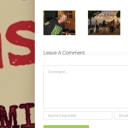
Ellie Goulding
Silente
otkriva nežniju
objavio novi
stranu novim
singl “Prije ili
singlom „4
kasnije”
Seasons“
Leave A Comment
Comment