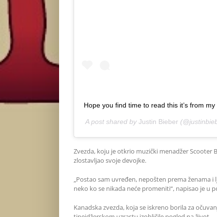
Hope you find time to read this it’s from my
A post shared by
Justin Bieber
(@justinbie
Zvezda, koju je otkrio muzički menadžer Scooter B
zlostavljao svoje devojke.
„Postao sam uvređen, nepošten prema ženama i lju
neko ko se nikada neće promeniti“, napisao je u 
Kanadska zvezda, koja se iskreno borila za očuva
tinejdžerskom uzrastu izobličile pogled na život.