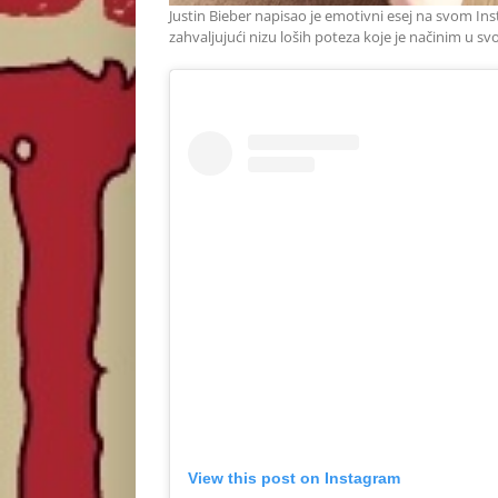
Justin Bieber napisao je emotivni esej na svom In
zahvaljujući nizu loših poteza koje je načinim u s
View this post on Instagram