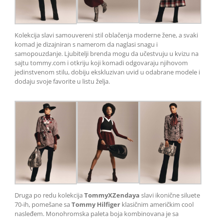
Kolekcija slavi samouvereni stil oblačenja moderne žene, a svaki
komad je dizajniran s namerom da naglasi snagu i
samopouzdanje. Ljubitelji brenda mogu da učestvuju u kvizu na
sajtu tommy.com i otkriju koji komadi odgovaraju njihovom
jedinstvenom stilu, dobiju ekskluzivan uvid u odabrane modele i
dodaju svoje favorite u listu želja.
Druga po redu kolekcija
TommyXZendaya
slavi ikonične siluete
70-ih, pomešane sa
Tommy Hilfiger
klasičnim američkim cool
nasleđem. Monohromska paleta boja kombinovana je sa