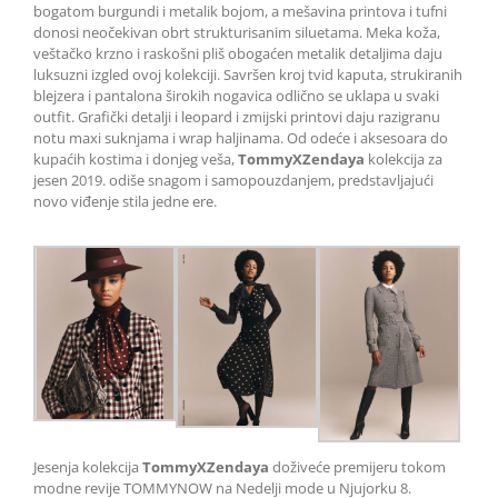
bogatom burgundi i metalik bojom, a mešavina printova i tufni
donosi neočekivan obrt strukturisanim siluetama. Meka koža,
veštačko krzno i raskošni pliš obogaćen metalik detaljima daju
luksuzni izgled ovoj kolekciji. Savršen kroj tvid kaputa, strukiranih
blejzera i pantalona širokih nogavica odlično se uklapa u svaki
outfit. Grafički detalji i leopard i zmijski printovi daju razigranu
notu maxi suknjama i wrap haljinama. Od odeće i aksesoara do
kupaćih kostima i donjeg veša,
TommyXZendaya
kolekcija za
jesen 2019. odiše snagom i samopouzdanjem, predstavljajući
novo viđenje stila jedne ere.
Jesenja kolekcija
TommyXZendaya
doživeće premijeru tokom
modne revije TOMMYNOW na Nedelji mode u Njujorku 8.