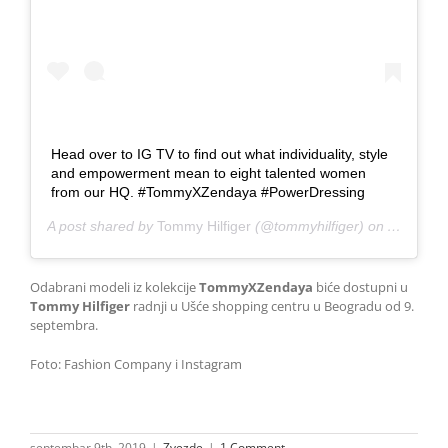
Head over to IG TV to find out what individuality, style
and empowerment mean to eight talented women
from our HQ. #TommyXZendaya #PowerDressing
A post shared by
Tommy Hilfiger
(@tommyhilfiger) on
Aug 30, 
Odabrani modeli iz kolekcije
TommyXZendaya
biće dostupni u
Tommy Hilfiger
radnji u Ušće shopping centru u Beogradu od 9.
septembra.
Foto: Fashion Company i Instagram
septembar 9th, 2019
|
Zvezde
|
1 Comment