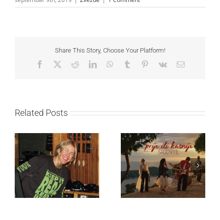
Share This Story, Choose Your Platform!
Facebook
X
Reddit
LinkedIn
WhatsApp
Tumblr
Pinterest
Vk
Email
Related Posts
Ellie Goulding otkriva
Silente objavio novi
nežniju stranu novim
singl “Prije ili kasnije”
singlom „4 Seasons“