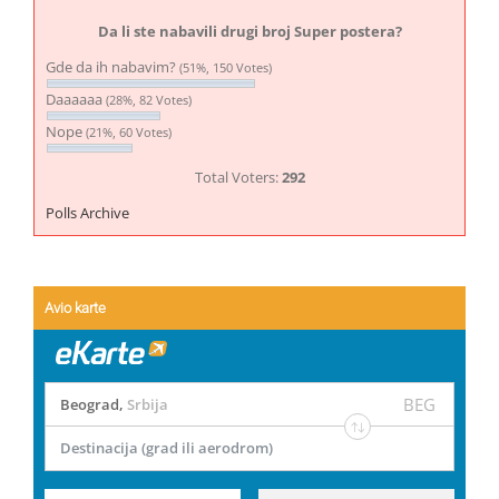
Da li ste nabavili drugi broj Super postera?
Gde da ih nabavim?
(51%, 150 Votes)
Daaaaaa
(28%, 82 Votes)
Nope
(21%, 60 Votes)
Total Voters:
292
Polls Archive
Avio karte
BEG
Beograd
,
Srbija
Destinacija (grad ili aerodrom)