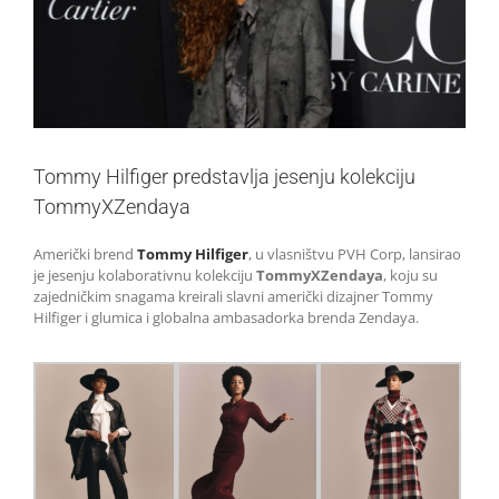
Tommy Hilfiger predstavlja jesenju kolekciju
TommyXZendaya
Američki brend
Tommy Hilfiger
, u vlasništvu PVH Corp, lansirao
je jesenju kolaborativnu kolekciju
TommyXZendaya
, koju su
zajedničkim snagama kreirali slavni američki dizajner Tommy
Hilfiger i glumica i globalna ambasadorka brenda Zendaya.