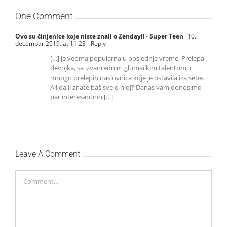
One Comment
Ovo su činjenice koje niste znali o Zendayi! - Super Teen
10.
decembar 2019. at 11:23
- Reply
[…] je veoma popularna u poslednje vreme. Prelepa
devojka, sa izvanrednim glumačkim talentom, i
mnogo prelepih naslovnica koje je ostavila iza sebe.
Ali da li znate baš sve o njoj? Danas vam donosimo
par interesantnih […]
Leave A Comment
Comment