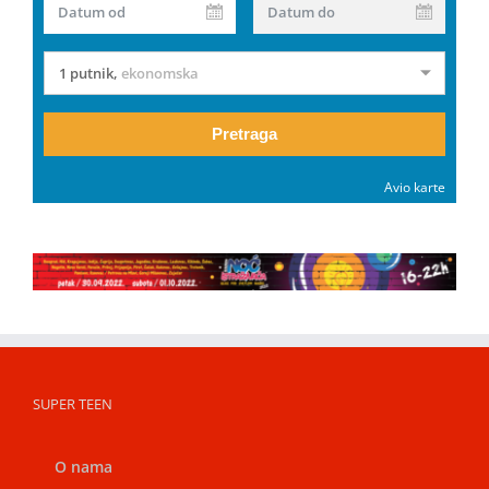
Datum od
Datum do
1 putnik
,
ekonomska
Pretraga
Avio karte
SUPER TEEN
O nama