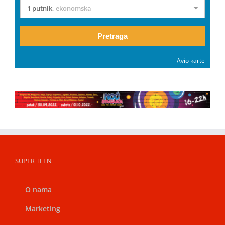
1 putnik
,
ekonomska
Pretraga
Avio karte
SUPER TEEN
O nama
Marketing