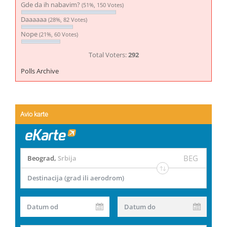
Gde da ih nabavim?
(51%, 150 Votes)
Daaaaaa
(28%, 82 Votes)
Nope
(21%, 60 Votes)
Total Voters:
292
Polls Archive
Avio karte
BEG
Beograd
,
Srbija
Destinacija (grad ili aerodrom)
Datum od
Datum do