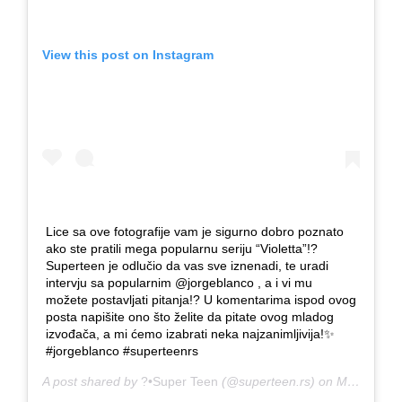
View this post on Instagram
Lice sa ove fotografije vam je sigurno dobro poznato
ako ste pratili mega popularnu seriju “Violetta”!?
Superteen je odlučio da vas sve iznenadi, te uradi
intervju sa popularnim @jorgeblanco , a i vi mu
možete postavljati pitanja!? U komentarima ispod ovog
posta napišite ono što želite da pitate ovog mladog
izvođača, a mi ćemo izabrati neka najzanimljivija!✨
#jorgeblanco #superteenrs
A post shared by
?•Super Teen
(@superteen.rs) on
Mar 31, 2020 at 1:22am PDT