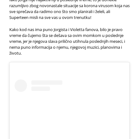
razumljivo zbog novonastale situacije sa korona virusom koja nas
sve sprečava da radimo ono što smo planirali i želeli, ali
Superteen misli na sve vas u ovom trenutku!
Kako kod nas ima puno Jorgista i Violetta fanova, bilo je pravo
vreme da čujemo šta se dešava sa ovim momkom u poslednje
vreme, jer je njegova slava prilično utihnula poslednjih meseci, i
nema puno informacija o njemu, njegovoj muzici, planovima i
životu.