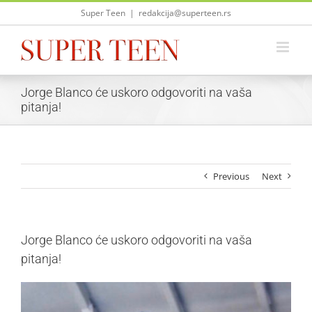
Skip
Super Teen
|
redakcija@superteen.rs
to
content
Jorge Blanco će uskoro odgovoriti na vaša
pitanja!
Previous
Next
Jorge Blanco će uskoro odgovoriti na vaša
pitanja!