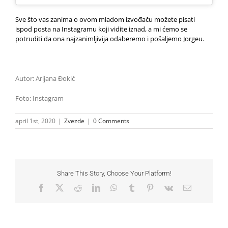
Sve što vas zanima o ovom mladom izvođaču možete pisati
ispod posta na Instagramu koji vidite iznad, a mi ćemo se
potruditi da ona najzanimljivija odaberemo i pošaljemo Jorgeu.
Autor: Arijana Đokić
Foto: Instagram
april 1st, 2020
|
Zvezde
|
0 Comments
Share This Story, Choose Your Platform!
Facebook
X
Reddit
LinkedIn
WhatsApp
Tumblr
Pinterest
Vk
Email