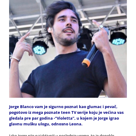
Jorge Blanco vam je sigurno poznat kao glumac i pevač,
pogotovo iz mega poznate teen TV serije koju je većina vas
gledala pre par godina -“Violetta”, u kojem je Jorge igrao
glavnu mušku ulogu, odnosno Leona.
Iako Jorge nije najaktivniji u poslednje vreme, to je donekle